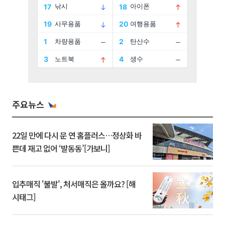
주요뉴스
22일 만에 다시 문 연 홈플러스…정상화 바
쁜데 재고 없어 ‘발동동’[가보니]
입추매직 '불발', 처서매직은 올까요? [해
시태그]