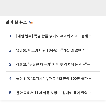
많이 본 뉴스
[내일 날씨] 폭염 한풀 꺾여도 무더위 계속⋯동해안 이틀 연속 비
1.
임영웅, 어느덧 데뷔 10주년⋯"가진 것 없던 시절, 내 앞엔 20명의 팬뿐"
2.
김희철, '뒤집힌 태극기' 지적 후 정치색 논란…"좌우 떠나 우리나라 국기"
3.
놀란 감독 '오디세이', 개봉 4일 만에 100만 돌파⋯'왕사남' 보다 빠르다
4.
천안 교회서 11세 아동 사망…“침대에 묶여 있었다” 진술 확보
5.