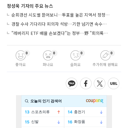
정성욱 기자의 주요 뉴스
순회경선 시도별 뜯어보니…투표율 높은 지역서 정청래 강세
경찰 수사 기다리다 피의자 석방…기한 넘기면 속수무책
"레버리지 ETF 배율 손보겠다"는 정부…野 "회의록부터 내놔야"
0
0
0
0
좋아요
화나요
슬퍼요
추가취재 원해요