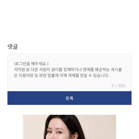
댓글
0 / 300