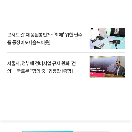
콘서트 갈 때 응원봉만?⋯'최애' 위한 필수
품 등장이오! [솔드아웃]
서울시, 정부에 정비사업 규제 완화 '건
의'⋯국토부 "협의 중" 입장만 [종합]