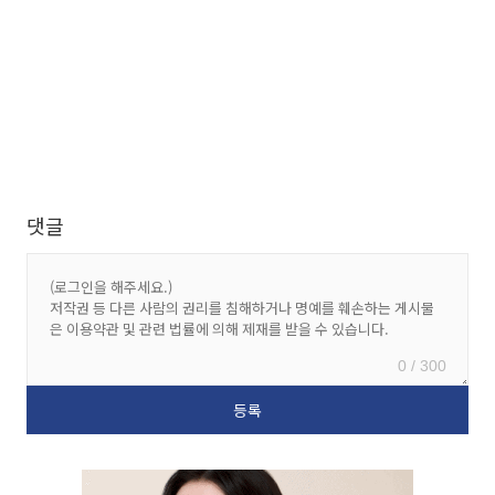
댓글
0 / 300