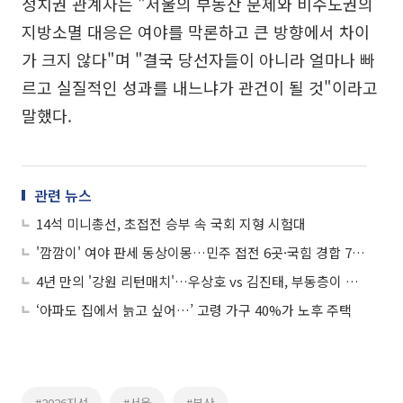
정치권 관계자는 "서울의 부동산 문제와 비수도권의
지방소멸 대응은 여야를 막론하고 큰 방향에서 차이
가 크지 않다"며 "결국 당선자들이 아니라 얼마나 빠
르고 실질적인 성과를 내느냐가 관건이 될 것"이라고
말했다.
관련 뉴스
14석 미니총선, 초접전 승부 속 국회 지형 시험대
'깜깜이' 여야 판세 동상이몽…민주 접전 6곳·국힘 경합 7곳, 겹친 4곳 승부처
4년 만의 '강원 리턴매치'…우상호 vs 김진태, 부동층이 변수
‘아파도 집에서 늙고 싶어…’ 고령 가구 40%가 노후 주택
#2026지선
#서울
#부산