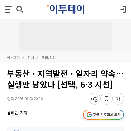
이투데이
정치
국회/정당
부동산ㆍ지역발전ㆍ일자리 약속…
실행만 남았다 [선택, 6·3 지선]
입력 2026-06-03 20:20
윤혜원 기자
구글 선호매체 추가