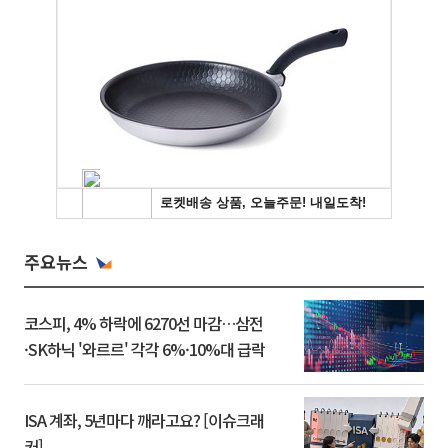
주요뉴스
코스피, 4% 하락에 6270선 마감…삼전
·SK하닉 '와르르' 각각 6%·10%대 급락
ISA 계좌, 5년마다 깨라고요? [이슈크래
커]