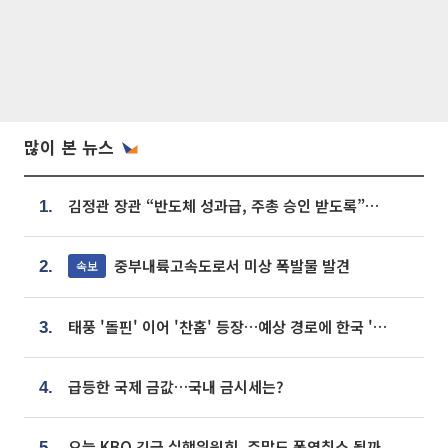
많이 본 뉴스
김정관 장관 “반도체 성과급, 주총 승인 받도록”…상법·자본시장법 개정 시사
1.
중부내륙고속도로서 미상 폭발물 발견
속보
2.
태풍 '돌핀' 이어 '찬홈' 등장…예상 경로에 한국 '한숨'
3.
급등한 국제 금값…국내 금시세는?
4.
오늘 KBO 긴급 실행위원회, 주말도 폭염취소 될까
5.