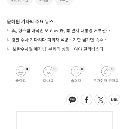
윤혜원 기자의 주요 뉴스
與, 형소법 대국민 보고 vs 野, 靑 앞서 대통령 거부권 촉구
경찰 수사 기다리다 피의자 석방…기한 넘기면 속수무책
‘보완수사권 폐지법’ 본회의 상정…여야 필리버스터 대치
0
0
0
0
좋아요
화나요
슬퍼요
추가취재 원해요