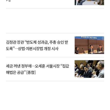
김정관 장관 “반도체 성과급, 주총 승인 받
도록”…상법·자본시장법 개정 시사
세금 꺼낸 정부에…오세훈 서울시장 “집값
해법은 공급” [종합]