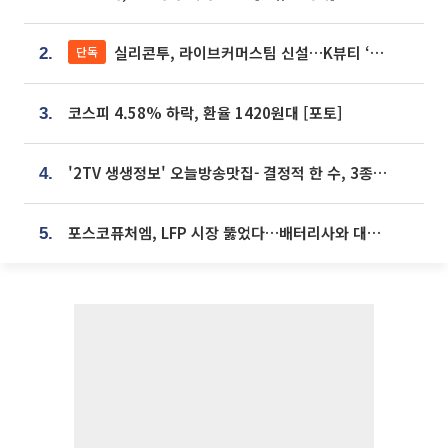
실리콘투, 라이브커머스팀 신설…K뷰티 ‘글로벌 판매망’ 확대[K뷰티 라방戰]
단독
2.
코스피 4.58% 하락, 환율 1420원대 [포토]
3.
'2TV 생생정보' 오늘방송맛집- 결정적 한 수, 3종 메밀면! 메밀 소바 맛집 '의○○○○'
4.
포스코퓨처엠, LFP 시장 뚫었다…배터리사와 대규모 장기 공급 합의
5.