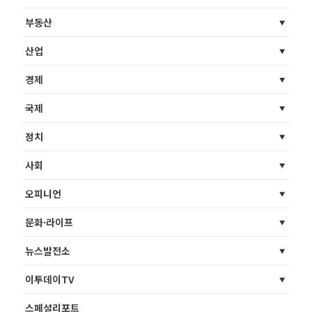
부동산
산업
경제
국제
정치
사회
오피니언
문화·라이프
뉴스발전소
이투데이TV
스페셜리포트