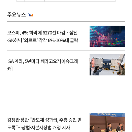
주요뉴스
코스피, 4% 하락에 6270선 마감…삼전
·SK하닉 '와르르' 각각 6%·10%대 급락
ISA 계좌, 5년마다 깨라고요? [이슈크래
커]
김정관 장관 “반도체 성과급, 주총 승인 받
도록”…상법·자본시장법 개정 시사