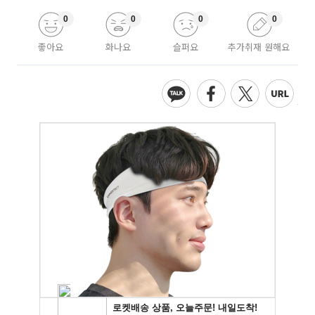
0
0
0
0
좋아요
화나요
슬퍼요
추가취재 원해요