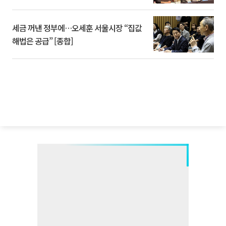
세금 꺼낸 정부에…오세훈 서울시장 “집값
해법은 공급” [종합]