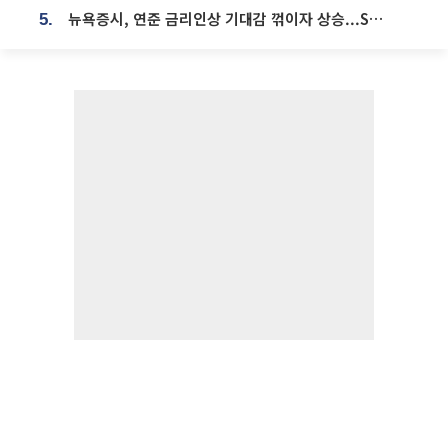
뉴욕증시, 연준 금리인상 기대감 꺾이자 상승...S&P500 사상 최고치 [종합]
5.