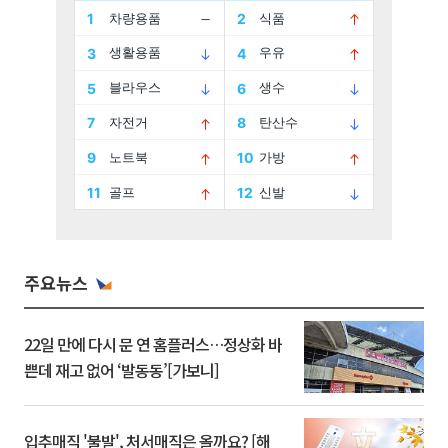
주요뉴스
22일 만에 다시 문 연 홈플러스…정상화 바
쁜데 재고 없어 ‘발동동’[가보니]
입추매직 '불발', 처서매직은 올까요? [해