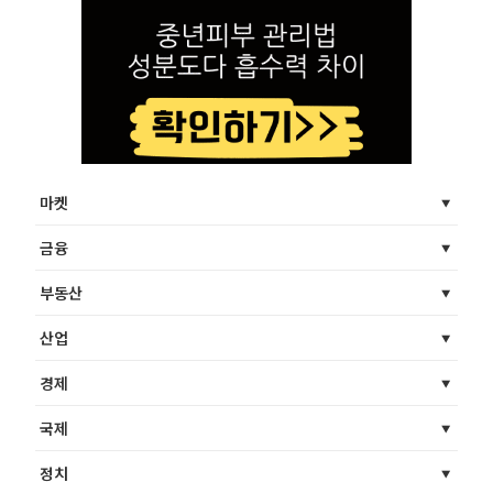
마켓
금융
부동산
산업
경제
국제
정치