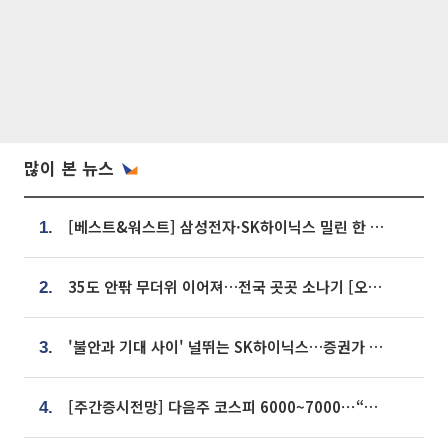
많이 본 뉴스
[베스트&워스트] 삼성전자·SK하이닉스 밀린 한 주…상상인증권은 85% 급등
1.
35도 안팎 무더위 이어져…전국 곳곳 소나기 [오늘 날씨]
2.
'불안과 기대 사이' 널뛰는 SK하이닉스…증권가 "HBM4·LTA 기반 펀터멘털 견고"
3.
[주간증시전망] 다음주 코스피 6000~7000⋯“外人 수급은 정책이 변수”
4.