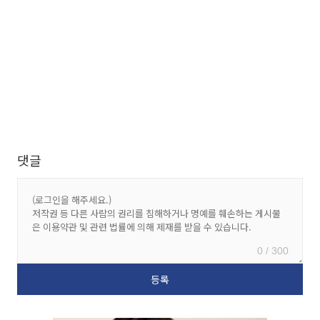
댓글
0 / 300