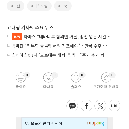
#이란
#이스라엘
#미국
고대영 기자의 주요 뉴스
하마스 “네타냐후 합의안 거절, 총선 앞둔 시간 끌기”
단독
백악관 “전투함 등 4척 해외 건조해야”⋯한국 수주 기대
스페이스X 1차 '보호예수 해제' 임박⋯“주가 추가 하락 가능성”
0
0
0
0
좋아요
화나요
슬퍼요
추가취재 원해요