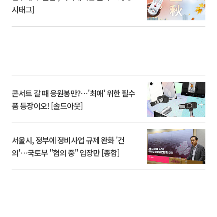
시태그]
콘서트 갈 때 응원봉만?⋯'최애' 위한 필수
품 등장이오! [솔드아웃]
서울시, 정부에 정비사업 규제 완화 '건
의'⋯국토부 "협의 중" 입장만 [종합]