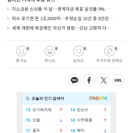
미소금융 신상품 석 달⋯생계자금 목표 달성률 9% 그쳐
회수 포기한 돈 1조2000억⋯추정손실 10건 중 8건은 기업대출
세제 개편에 복잡해진 자산가 셈법⋯강남 고령자·다주택자 ‘자산재편 고심’
0
0
0
0
좋아요
화나요
슬퍼요
추가취재 원해요