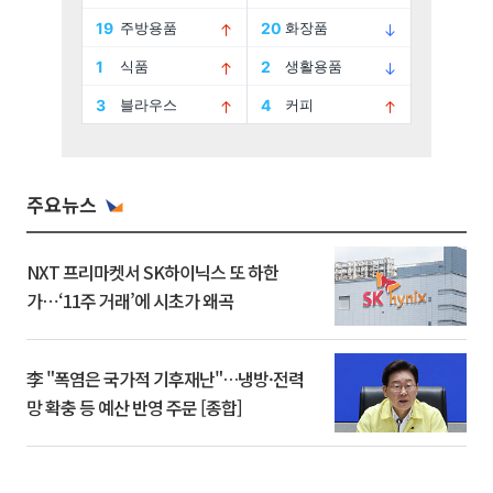
주요뉴스
NXT 프리마켓서 SK하이닉스 또 하한
가⋯‘11주 거래’에 시초가 왜곡
李 "폭염은 국가적 기후재난"…냉방·전력
망 확충 등 예산 반영 주문 [종합]