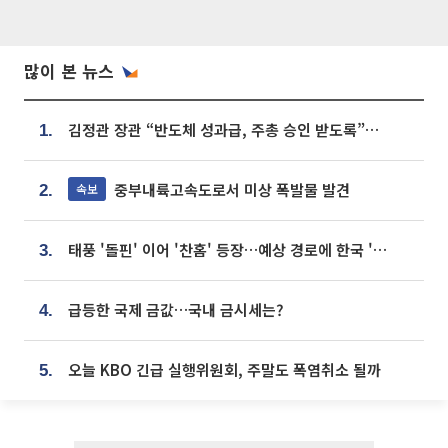
많이 본 뉴스
김정관 장관 “반도체 성과급, 주총 승인 받도록”…상법·자본시장법 개정 시사
1.
중부내륙고속도로서 미상 폭발물 발견
속보
2.
태풍 '돌핀' 이어 '찬홈' 등장…예상 경로에 한국 '한숨'
3.
급등한 국제 금값…국내 금시세는?
4.
오늘 KBO 긴급 실행위원회, 주말도 폭염취소 될까
5.