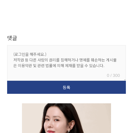
댓글
0 / 300