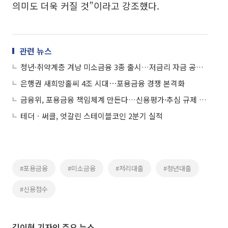
의미도 더욱 커질 것”이라고 강조했다.
관련 뉴스
청년·취약계층 겨냥 미소금융 3종 출시…저금리 자금 공급 확대
은행권 새희망홀씨 4조 시대⋯포용금융 경쟁 본격화
금융위, 포용금융 책임체계 만든다…신용평가·추심 규제 손질
테더ㆍ써클, 엇갈린 스테이블코인 2분기 실적
#포용금융
#미소금융
#저리대출
#청년대출
#신용점수
김이현 기자의 주요 뉴스