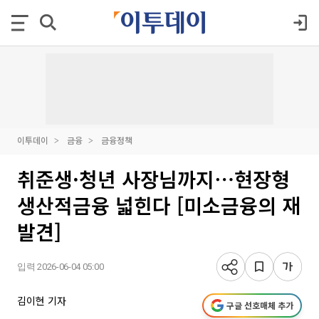
이투데이
금융
금융정책
취준생·청년 사장님까지⋯현장형
생산적금융 넓힌다 [미소금융의 재
발견]
입력 2026-06-04 05:00
김이현 기자
구글 선호매체 추가