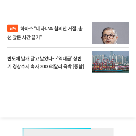
하마스 “네타냐후 합의안 거절, 총
단독
선 앞둔 시간 끌기”
반도체 날개 달고 날았다⋯'역대급' 상반
기 경상수지 흑자 2000억달러 육박 [종합]