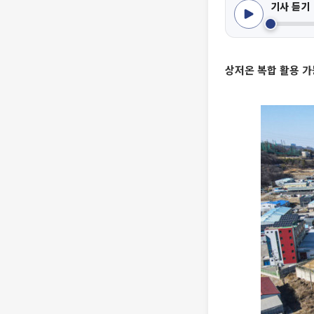
기사 듣기
상저온 복합 활용 