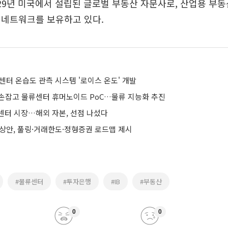
929년 미국에서 설립된 글로벌 부동산 자문사로, 산업용 부
 네트워크를 보유하고 있다.
센터 온습도 관측 시스템 '로이스 온도' 개발
과 손잡고 물류센터 휴머노이드 PoC…물류 지능화 추진
센터 시장…해외 자본, 선점 나섰다
예상안, 풀링·거래한도·정형증권 로드맵 제시
#물류센터
#투자은행
#IB
#부동산
0
0