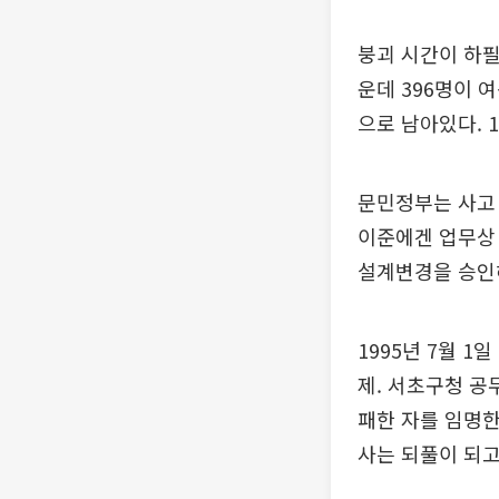
붕괴 시간이 하필
운데 396명이 
으로 남아있다. 
문민정부는 사고
이준에겐 업무상
설계변경을 승인해
1995년 7월 
제. 서초구청 
패한 자를 임명한
사는 되풀이 되고