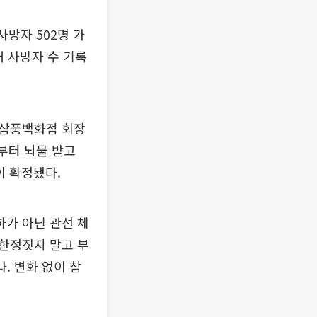
망자 502명 가
대 사망자 수 기록
 삼풍백화점 회장
부터 뇌물 받고
이 확정됐다.
하가 아닌 관선 체
한정짓지 말고 부
. 변화 없이 참