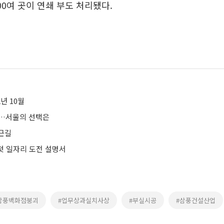
00여 곳이 연쇄 부도 처리됐다.
2년 10월
인…서울의 선택은
근길
 첫 일자리 도전 설명서
삼풍백화점붕괴
#업무상과실치사상
#부실시공
#삼풍건설산업