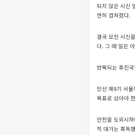
되지 않은 시신 
연히 겹쳐졌다.
결국 모친 시신을
다. 그 때 일은
반복되는 후진국
민선 제9기 서울
목표로 삼아야 한
안전을 도외시하다
적 대가는 혹독했