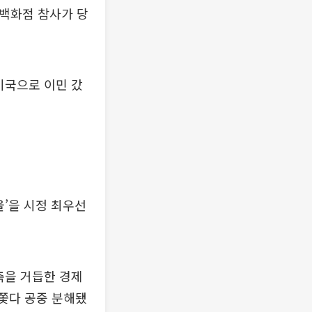
풍백화점 참사가 당
미국으로 이민 갔
’을 시정 최우선
축을 거듭한 경제
 쫓다 공중 분해됐