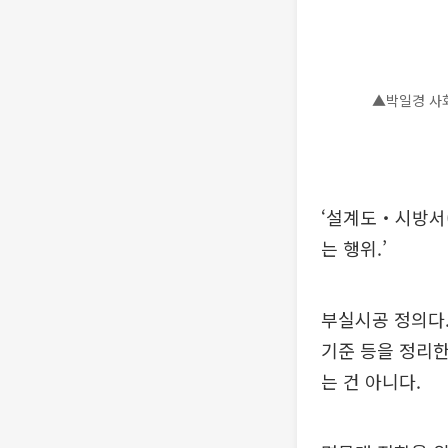
▲박일경 사
‘설계도‧시방서
는 행위.’
부실시공 정의다.
기준 등을 정리한
는 건 아니다.