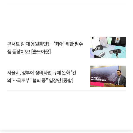
콘서트 갈 때 응원봉만?⋯'최애' 위한 필수
품 등장이오! [솔드아웃]
서울시, 정부에 정비사업 규제 완화 '건
의'⋯국토부 "협의 중" 입장만 [종합]