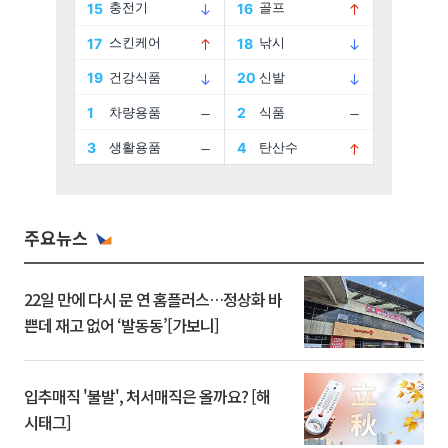
주요뉴스
22일 만에 다시 문 연 홈플러스…정상화 바
쁜데 재고 없어 ‘발동동’[가보니]
입추매직 '불발', 처서매직은 올까요? [해
시태그]