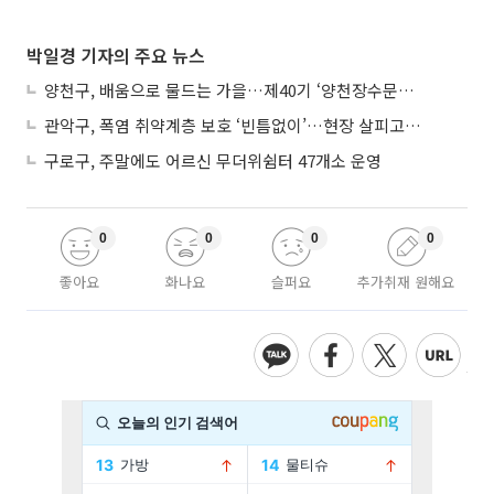
박일경 기자의 주요 뉴스
양천구, 배움으로 물드는 가을…제40기 ‘양천장수문화대학’ 수강생 모집
관악구, 폭염 취약계층 보호 ‘빈틈없이’…현장 살피고 지원 넓힌다
구로구, 주말에도 어르신 무더위쉼터 47개소 운영
0
0
0
0
좋아요
화나요
슬퍼요
추가취재 원해요