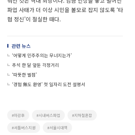
춰선 것은 역대 최장이다. 임금 인상을 놓고 벌어진
파업 사태가 더 이상 시민을 볼모로 잡지 않도록 ‘타
협 정신’이 절실한 때다.
관련 뉴스
‘어떻게 민주주의는 무너지는가’
추석 한 달 앞둔 걱정거리
‘따뜻한 벌점’
‘경험 無도 환영’ 첫 일자리 도전 설명서
#마감후
#시내버스파업
#지하철혼잡
#셔틀버스지원
#서울시대책