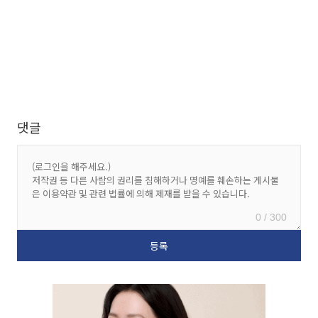
댓글
0 / 300