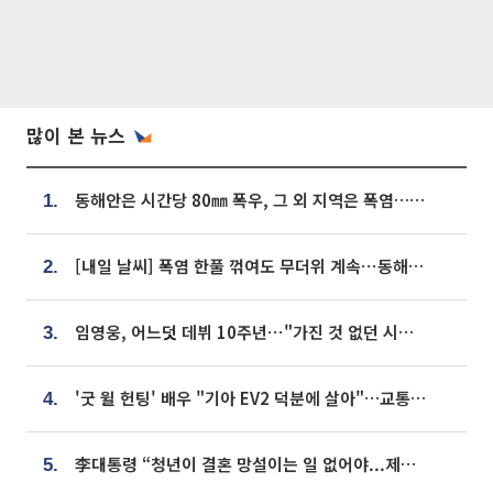
많이 본 뉴스
동해안은 시간당 80㎜ 폭우, 그 외 지역은 폭염…‘극과 극 날씨’
1.
[내일 날씨] 폭염 한풀 꺾여도 무더위 계속⋯동해안 이틀 연속 비
2.
임영웅, 어느덧 데뷔 10주년⋯"가진 것 없던 시절, 내 앞엔 20명의 팬뿐"
3.
'굿 윌 헌팅' 배우 "기아 EV2 덕분에 살아"…교통사고 후 안전성 극찬
4.
李대통령 “청년이 결혼 망설이는 일 없어야...제도상 불이익 조사”
5.