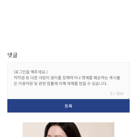
댓글
0 / 300