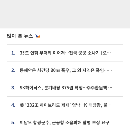
많이 본 뉴스
35도 안팎 무더위 이어져…전국 곳곳 소나기 [오늘 날씨]
1.
동해안은 시간당 80㎜ 폭우, 그 외 지역은 폭염…‘극과 극 날씨’
2.
SK하이닉스, 분기배당 375원 확정…주주환원책 9월로 앞당겨 발표
3.
美 ‘232조 하이브리드 제재’ 임박…K-태양광, 불확실성 털고 날개 다나
4.
이남오 함평군수, 군공항 소음피해 함평 보상 요구
5.