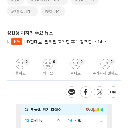
#한화갤러리아
#한화비전
정진용 기자의 주요 뉴스
HD현대重, 필리핀 호위함 후속 정조준…‘14척+α’ 싹쓸이 노린다
단독
0
0
0
0
좋아요
화나요
슬퍼요
추가취재 원해요