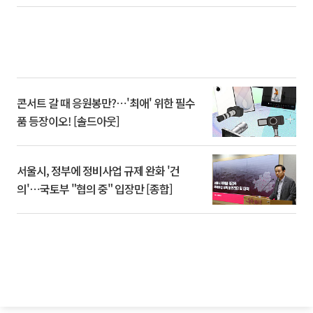
콘서트 갈 때 응원봉만?⋯'최애' 위한 필수
품 등장이오! [솔드아웃]
서울시, 정부에 정비사업 규제 완화 '건
의'⋯국토부 "협의 중" 입장만 [종합]