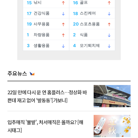
주요뉴스
22일 만에 다시 문 연 홈플러스…정상화 바
쁜데 재고 없어 ‘발동동’[가보니]
입추매직 '불발', 처서매직은 올까요? [해
시태그]