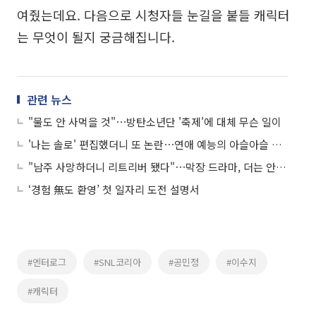
여줬는데요. 다음으로 시청자들 눈길을 붙들 캐릭터
는 무엇이 될지 궁금해집니다.
관련 뉴스
"물도 안 사먹을 것"⋯방탄소년단 '축제'에 대체 무슨 일이
'나는 솔로' 편집했더니 또 논란⋯연애 예능의 아슬아슬 줄타기
"남주 사망하더니 리트리버 됐다"⋯막장 드라마, 더는 안 먹히나요?
‘경험 無도 환영’ 첫 일자리 도전 설명서
#엔터로그
#SNL코리아
#공민정
#이수지
#캐릭터