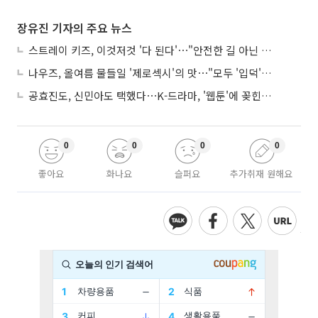
장유진 기자의 주요 뉴스
스트레이 키즈, 이것저것 '다 된다'⋯"안전한 길 아닌 도전이 재밌어"
나우즈, 올여름 물들일 '제로섹시'의 맛⋯"모두 '입덕'시킬 것"
공효진도, 신민아도 택했다⋯K-드라마, '웹툰'에 꽂힌 이유
0
0
0
0
좋아요
화나요
슬퍼요
추가취재 원해요