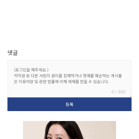
댓글
0 / 300