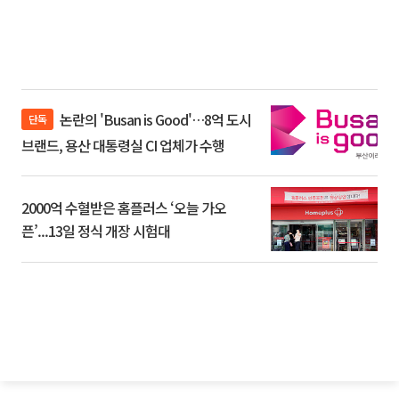
논란의 'Busan is Good'…8억 도시
단독
브랜드, 용산 대통령실 CI 업체가 수행
2000억 수혈받은 홈플러스 ‘오늘 가오
픈’...13일 정식 개장 시험대