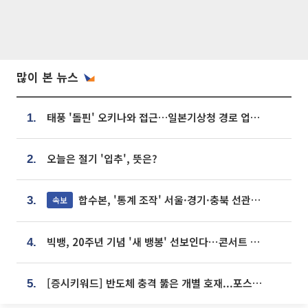
많이 본 뉴스
태풍 '돌핀' 오키나와 접근…일본기상청 경로 업데이트
1.
오늘은 절기 '입추', 뜻은?
2.
합수본, '통계 조작' 서울·경기·충북 선관위 등 추가 압수수색
속보
3.
빅뱅, 20주년 기념 '새 뱅봉' 선보인다⋯콘서트 앞두고 팝업 개최
4.
[증시키워드] 반도체 충격 뚫은 개별 호재...포스코퓨처엠·에코프로·한화솔루션 '눈길'
5.