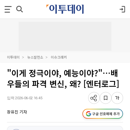
이투데이
뉴스발전소
이슈크래커
"이게 정극이야, 예능이야?"⋯배
우들의 파격 변신, 왜? [엔터로그]
입력 2026-06-02 16:45
장유진 기자
구글 선호매체 추가