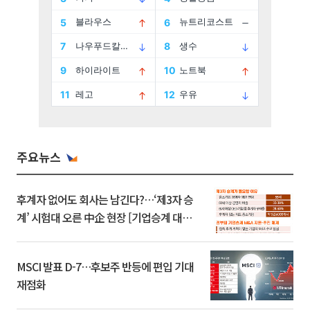
주요뉴스
후계자 없어도 회사는 남긴다?…‘제3자 승
계’ 시험대 오른 中企 현장 [기업승계 대전
환]
MSCI 발표 D-7…후보주 반등에 편입 기대
재점화