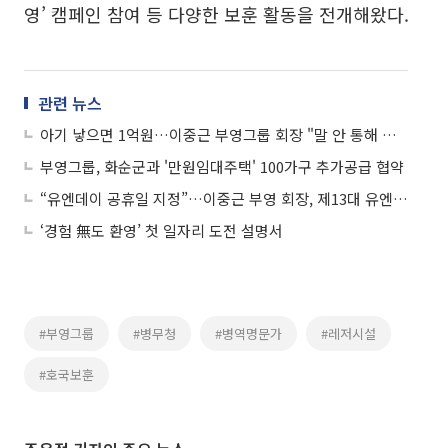
영’ 캠페인 참여 등 다양한 보훈 활동을 전개해왔다.
관련 뉴스
아기 낳으면 1억원…이중근 부영그룹 회장 "말 안 통해 그냥 해버렸다"
부영그룹, 화순군과 '만원임대주택' 100가구 추가공급 협약
“유엔데이 공휴일 지정”…이중근 부영 회장, 제13대 유엔한국협회 회장 취임
‘경험 無도 환영’ 첫 일자리 도전 설명서
#부영그룹
#병무청
#병역명문가
#레저시설
#호국보훈