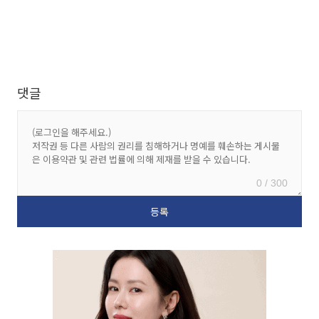
댓글
0 / 300