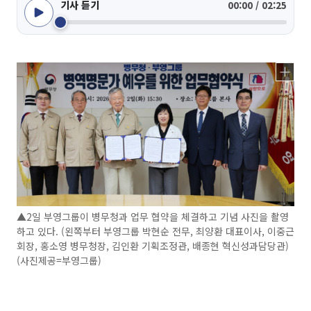
기사 듣기
00:00 / 02:25
▲2일 부영그룹이 병무청과 업무 협약을 체결하고 기념 사진을 촬영
하고 있다. (왼쪽부터 부영그룹 박현순 전무, 최양환 대표이사, 이중근
회장, 홍소영 병무청장, 김인환 기획조정관, 배종현 혁신성과담당관)
(사진제공=부영그룹)