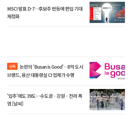
MSCI 발표 D-7…후보주 반등에 편입 기대
재점화
논란의 'Busan is Good'…8억 도시
단독
브랜드, 용산 대통령실 CI 업체가 수행
'입추'에도 39도⋯수도권ㆍ강원ㆍ전라 폭
염 [날씨]