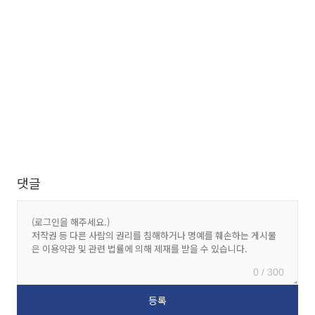
댓글
0 / 300