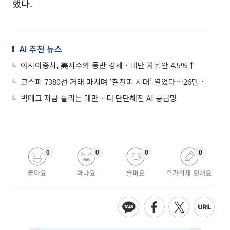
했다.
AI 추천 뉴스
아시아증시, 美지수와 동반 강세…대만 자취안 4.5%↑
코스피 7380선 거래 마치며 ‘칠천피 시대’ 열었다⋯26만전자ㆍ160만닉스
빅테크 자금 몰리는 대만…더 단단해진 AI 공급망
0
0
0
0
좋아요
화나요
슬퍼요
추가취재 원해요