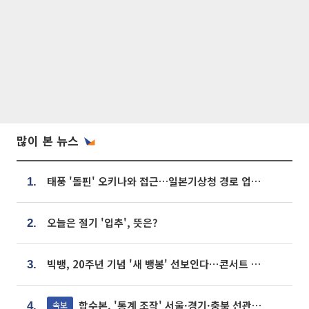
많이 본 뉴스
태풍 '돌핀' 오키나와 접근…일본기상청 경로 업데이트
1.
오늘은 절기 '입추', 뜻은?
2.
빅뱅, 20주년 기념 '새 뱅봉' 선보인다⋯콘서트 앞두고 팝업 개최
3.
합수본, '통계 조작' 서울·경기·충북 선관위 등 추가 압수수색
속보
4.