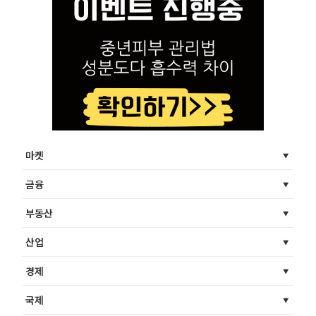
마켓
금융
부동산
산업
경제
국제