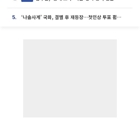
‘나솔사계’ 국화, 결별 후 재등장⋯첫인상 투표 휩쓸고 ‘인기녀’ 등극
5.