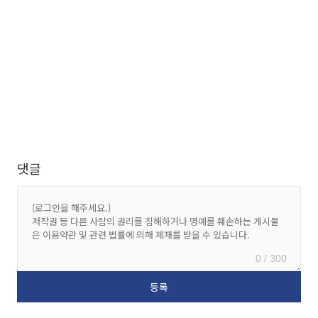
댓글
0 / 300