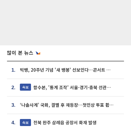
많이 본 뉴스
빅뱅, 20주년 기념 '새 뱅봉' 선보인다⋯콘서트 앞두고 팝업 개최
1.
합수본, '통계 조작' 서울·경기·충북 선관위 등 추가 압수수색
속보
2.
‘나솔사계’ 국화, 결별 후 재등장⋯첫인상 투표 휩쓸고 ‘인기녀’ 등극
3.
전북 완주 삼례읍 공장서 화재 발생
속보
4.