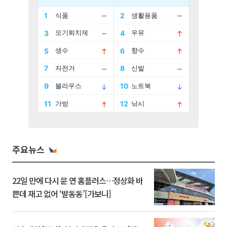
주요뉴스
22일 만에 다시 문 연 홈플러스…정상화 바
쁜데 재고 없어 ‘발동동’[가보니]