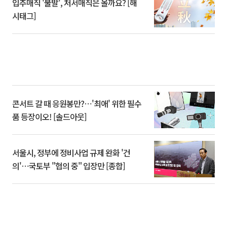
입추매직 '불발', 처서매직은 올까요? [해
시태그]
콘서트 갈 때 응원봉만?⋯'최애' 위한 필수
품 등장이오! [솔드아웃]
서울시, 정부에 정비사업 규제 완화 '건
의'⋯국토부 "협의 중" 입장만 [종합]