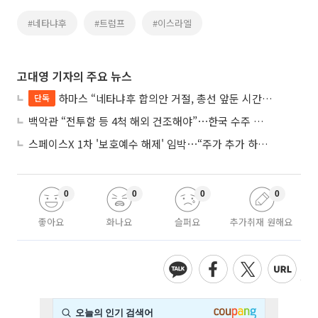
#네타냐후
#트럼프
#이스라엘
고대영 기자의 주요 뉴스
하마스 “네타냐후 합의안 거절, 총선 앞둔 시간 끌기”
단독
백악관 “전투함 등 4척 해외 건조해야”⋯한국 수주 기대
스페이스X 1차 '보호예수 해제' 임박⋯“주가 추가 하락 가능성”
0
0
0
0
좋아요
화나요
슬퍼요
추가취재 원해요