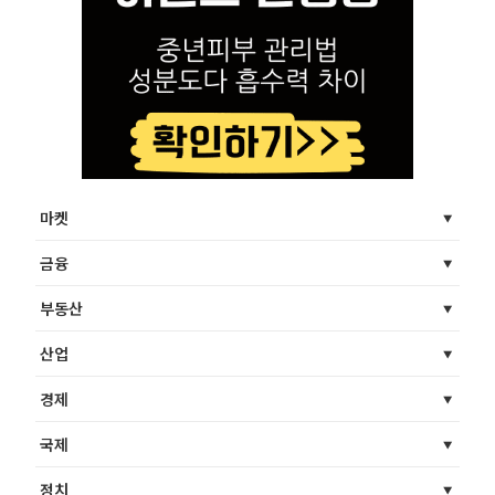
마켓
금융
부동산
산업
경제
국제
정치