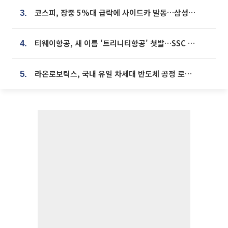
코스피, 장중 5%대 급락에 사이드카 발동…삼성·SK 동반 폭락
3.
티웨이항공, 새 이름 '트리니티항공' 첫발…SSC 전략 본격화
4.
라온로보틱스, 국내 유일 차세대 반도체 공정 로봇 개발 ‘고객사 테스트 진행’
5.