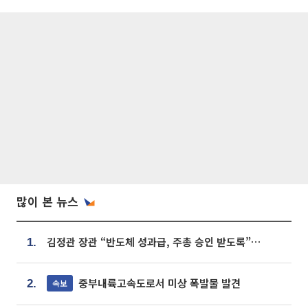
많이 본 뉴스
김정관 장관 “반도체 성과급, 주총 승인 받도록”…상법·자본시장법 개정 시사
1.
중부내륙고속도로서 미상 폭발물 발견
속보
2.