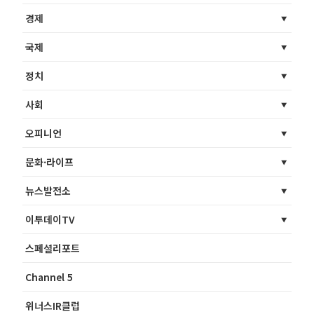
경제
국제
정치
사회
오피니언
문화·라이프
뉴스발전소
이투데이TV
스페셜리포트
Channel 5
위너스IR클럽