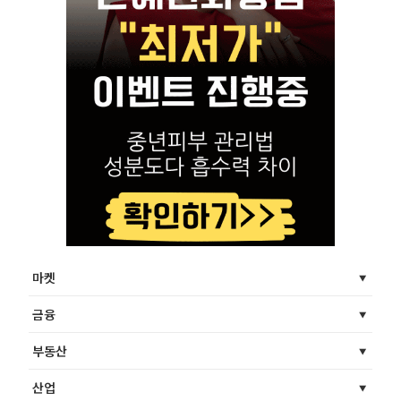
마켓
금융
부동산
산업