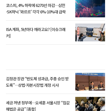
코스피, 4% 하락에 6270선 마감…삼전
·SK하닉 '와르르' 각각 6%·10%대 급락
ISA 계좌, 5년마다 깨라고요? [이슈크래
커]
김정관 장관 “반도체 성과급, 주총 승인 받
도록”…상법·자본시장법 개정 시사
세금 꺼낸 정부에…오세훈 서울시장 “집값
해법은 공급” [종합]