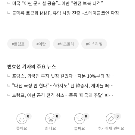
미국 “이란 군시설 공습”...이란 “원점 보복 타격”
블랙록 토큰화 MMF, 유럽 시장 진출∙∙∙스테이블코인 확장
#트럼프
#이란
#헤즈볼라
#이스라엘
변효선 기자의 주요 뉴스
프랑스, 외국인 투자 빗장 걸었다⋯지분 10%부터 정부가 승인
"다신 국장 안 한다"⋯'카지노' 된 韓증시, 개미들 떠난다
트럼프, 이란 공격 전격 취소…중동 ‘파국의 주말’ 피했다
0
0
0
0
좋아요
화나요
슬퍼요
추가취재 원해요