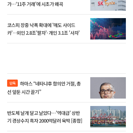
가⋯‘11주 거래’에 시초가 왜곡
코스피 장중 낙폭 확대에 '매도 사이드
카'…외인 2.8조'팔자'· 개인 3.1조 '사자'
하마스 “네타냐후 합의안 거절, 총
단독
선 앞둔 시간 끌기”
반도체 날개 달고 날았다⋯'역대급' 상반
기 경상수지 흑자 2000억달러 육박 [종합]