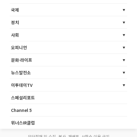
국제
정치
사회
오피니언
문화·라이프
뉴스발전소
이투데이TV
스페셜리포트
Channel 5
위너스IR클럽
무단전재 및 수집, 복사, 재배포, AI학습 이용 금지