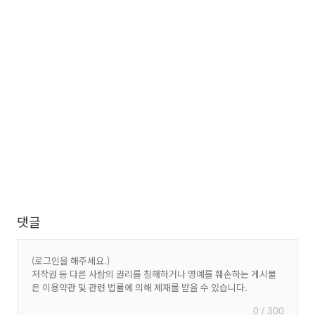
댓글
0 / 300