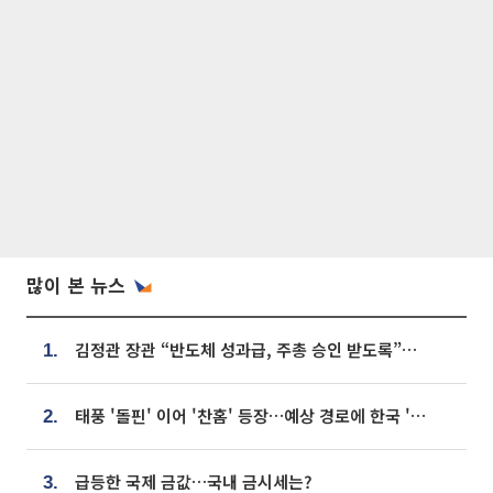
많이 본 뉴스
김정관 장관 “반도체 성과급, 주총 승인 받도록”…상법·자본시장법 개정 시사
1.
태풍 '돌핀' 이어 '찬홈' 등장…예상 경로에 한국 '한숨'
2.
급등한 국제 금값…국내 금시세는?
3.