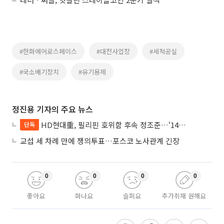
#한화에어로스페이스
#대전사업장
#세척공실
#국소배기장치
#유기용제
정진용 기자의 주요 뉴스
HD현대重, 필리핀 호위함 후속 정조준…‘14척+α’ 싹쓸이 노린다
단독
교섭 세 차례 만에 쟁의투표…포스코 노사관계 긴장
0
0
0
0
좋아요
화나요
슬퍼요
추가취재 원해요