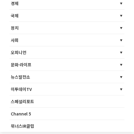
경제
국제
정치
사회
오피니언
문화·라이프
뉴스발전소
이투데이TV
스페셜리포트
Channel 5
위너스IR클럽