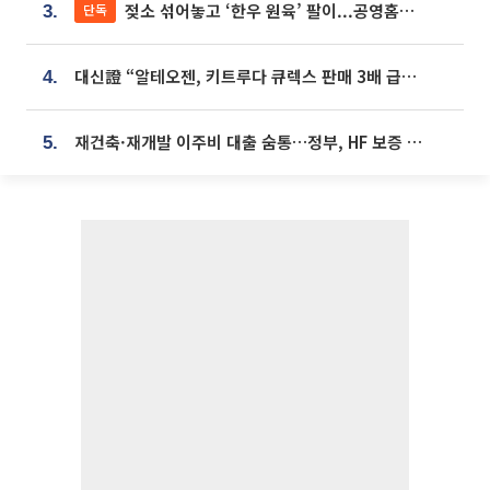
젖소 섞어놓고 ‘한우 원육’ 팔이...공영홈쇼핑 표기·검증 구멍
단독
3.
대신證 “알테오젠, 키트루다 큐렉스 판매 3배 급증…목표가 41만원 상향”
4.
재건축·재개발 이주비 대출 숨통…정부, HF 보증 신설 추진
5.