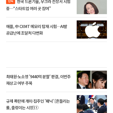
한국 드론기술, 우크라 전장서 시험
단독
중…“스타트업 여러 곳 참여”
애플, 中 CXMT 메모리 탑재 시험…AI발
공급난에 조달처 다변화
최태원·노소영 '9440억 분할' 판결, 이번주
재상고 여부 주목
규제 폭탄에 개미·집주인 '패닉' [흔들리는
룰, 출렁이는 시장]①