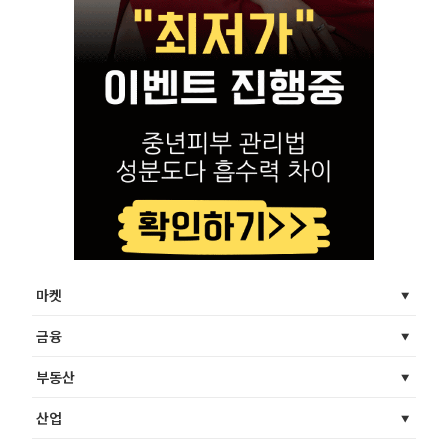
마켓
금융
부동산
산업