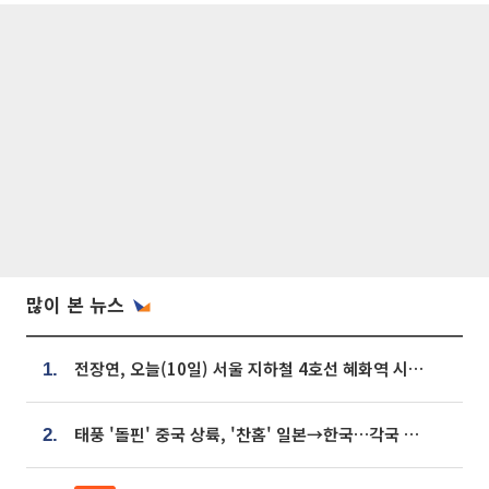
많이 본 뉴스
전장연, 오늘(10일) 서울 지하철 4호선 혜화역 시위…1호선 용산역 무정차
1.
태풍 '돌핀' 중국 상륙, '찬홈' 일본→한국…각국 기상청 예상 경로는?
2.