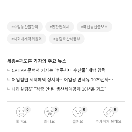
#수입농산물관리
#민관협의체
#국산농산물보호
#사회대개혁위원회
#농림축산식품부
세종=곽도흔 기자의 주요 뉴스
CPTPP 문턱서 커지는 '후쿠시마 수산물' 개방 압력
어업법인 세제혜택 상시화…어업용 면세유 2029년까지 연장
나라살림硏 "검증 안 된 생산세액공제 10년은 과도"
0
0
0
0
좋아요
화나요
슬퍼요
추가취재 원해요