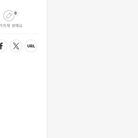
0
가취재 원해요