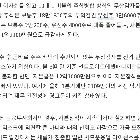
일 이사회를 열고 10대 1 비율의 주식병합 방식의 무상감자
상 주식은 보통주 18만1800주와 무의결권
우선주
3만6000
 보통주 2만200주, 우선주 4000주로 대폭 줄어들며, 자본
 1억2100만원으로 급감하게 된다.
수 후 곧바로 주주 배당이 수반되지 않는 무상감자를 전격 
소하기 위함이다. 올 3월 말 기준 센트로이드에셋매니지먼
에 불과한 반면, 자본금은 12억1000만원으로 이미 자본잠식률
빠져 있었다. 여기에 올해 1분기에만 6109만원의 세전 
적되며 재무 건전성에 경고등이 켜진 상태였다.
은 금융투자회사의 경우, 자본잠식이 지속되거나 심화하면 
 리스크에 직면할 뿐 아니라 대외 신뢰도 하락으로 자금 모
로이드 입장에서는 새롭게 진출한 일반 사모운용업 라이선스를