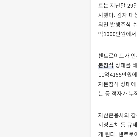
트는 지난달 29
시했다. 감자 대
되면 발행주식 수는
억1000만원에서
센트로이드가 인
본잠식
상태를 해
11억4155만원
자본잠식 상태에 
는 등 적자가 누
자산운용사와 같
시정조치 등 규제
게 된다. 센트