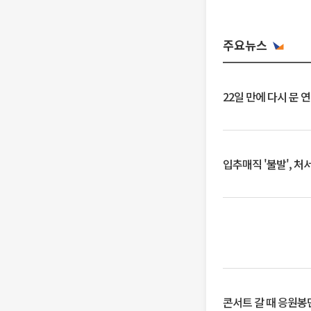
주요뉴스
22일 만에 다시 문 
입추매직 '불발', 처
콘서트 갈 때 응원봉만