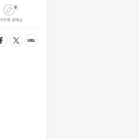
0
가취재 원해요