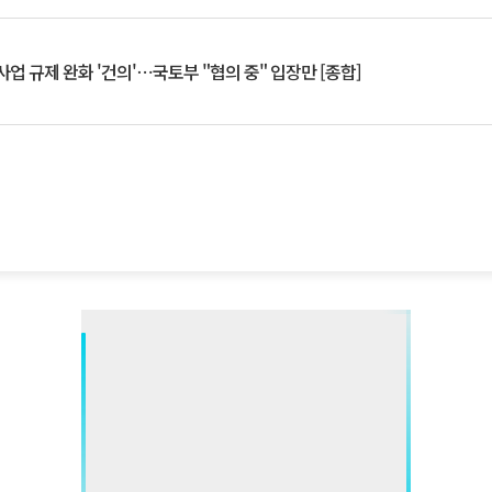
업 규제 완화 '건의'⋯국토부 "협의 중" 입장만 [종합]