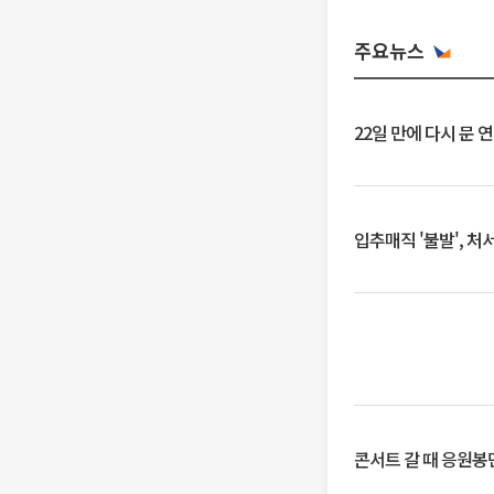
주요뉴스
22일 만에 다시 문 
입추매직 '불발', 처
콘서트 갈 때 응원봉만