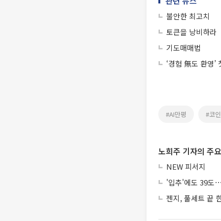
관련 뉴스
불안한 최고치
토큰을 낭비하라
기도매매법
‘경험 無도 환영’
#AI만평
#코
노희주 기자의 주요
NEW 피서지
'입추'에도 39
젠지, 풀세트 끝