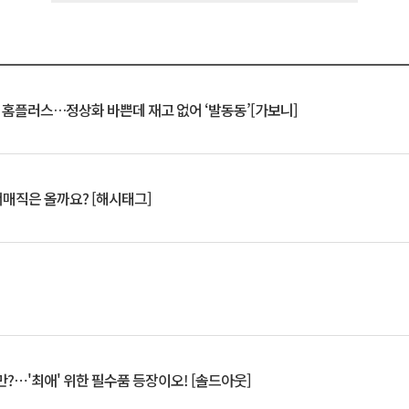
연 홈플러스…정상화 바쁜데 재고 없어 ‘발동동’[가보니]
서매직은 올까요? [해시태그]
?⋯'최애' 위한 필수품 등장이오! [솔드아웃]