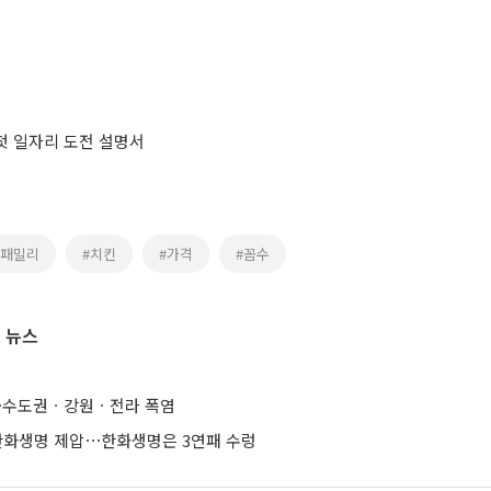
 첫 일자리 도전 설명서
인패밀리
#치킨
#가격
#꼼수
 뉴스
도⋯수도권ㆍ강원ㆍ전라 폭염
 한화생명 제압⋯한화생명은 3연패 수렁