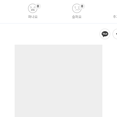
0
0
화나요
슬퍼요
추