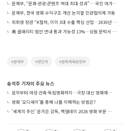
문체부, “문화·관광·콘텐츠 역대 최대 성과”… 국민 여가만족도도 최고치 경신
문체부, 한국 영화 수익구조 개선 논의할 민관협의체 가동
최휘영 장관 “K컬처, 이미 3대 수출 핵심 산업…2030년 400조 시대 열 것”
美 클래리티 법안 연내 통과 가능성 13%…상원 문턱서 제동
#문체부
#영진위
#문화체육관광부
송석주 기자의 주요 뉴스
음악부터 여성·건축·독립영화까지…극장 대신 영화제로 즐기는 스크린 여행
영화 ‘오디세이’를 통해 나를 이해하는 방법은?
'세계의 주인' 윤가은 감독, 벡델데이 2026 영화 부문 벡델리안 감독 선정