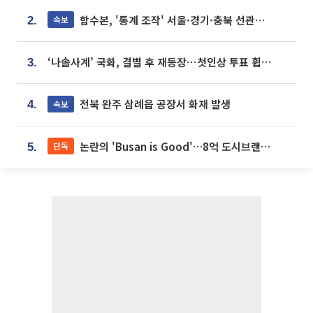
합수본, '통계 조작' 서울·경기·충북 선관위 등 추가 압수수색
속보
2.
‘나솔사계’ 국화, 결별 후 재등장⋯첫인상 투표 휩쓸고 ‘인기녀’ 등극
3.
전북 완주 삼례읍 공장서 화재 발생
속보
4.
논란의 'Busan is Good'…8억 도시브랜드, 용산 대통령실 CI 업체가 수행
단독
5.