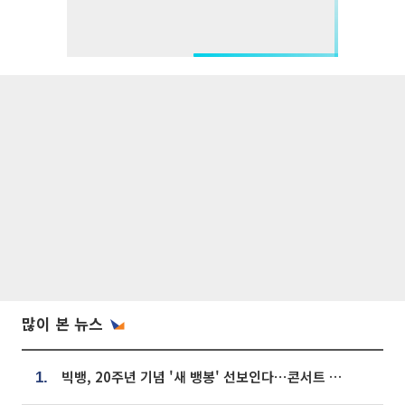
많이 본 뉴스
빅뱅, 20주년 기념 '새 뱅봉' 선보인다⋯콘서트 앞두고 팝업 개최
1.