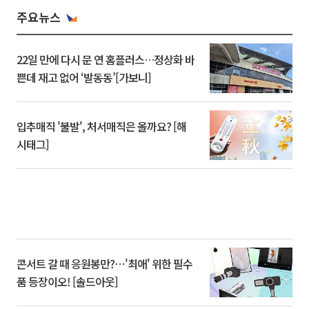
주요뉴스
22일 만에 다시 문 연 홈플러스…정상화 바
쁜데 재고 없어 ‘발동동’[가보니]
입추매직 '불발', 처서매직은 올까요? [해
시태그]
콘서트 갈 때 응원봉만?⋯'최애' 위한 필수
품 등장이오! [솔드아웃]