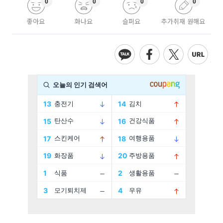
0
0
0
0
좋아요
화나요
슬퍼요
추가취재 원해요