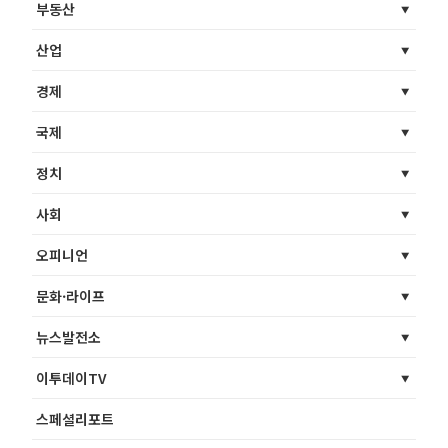
부동산
산업
경제
국제
정치
사회
오피니언
문화·라이프
뉴스발전소
이투데이TV
스페셜리포트