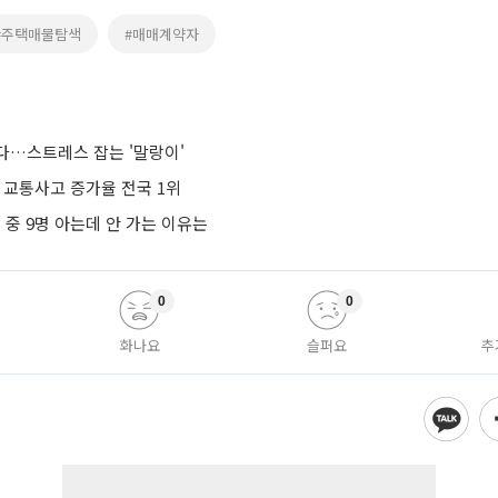
#주택매물탐색
#매매계약자
스
다…스트레스 잡는 '말랑이'
 교통사고 증가율 전국 1위
명 중 9명 아는데 안 가는 이유는
0
0
화나요
슬퍼요
추