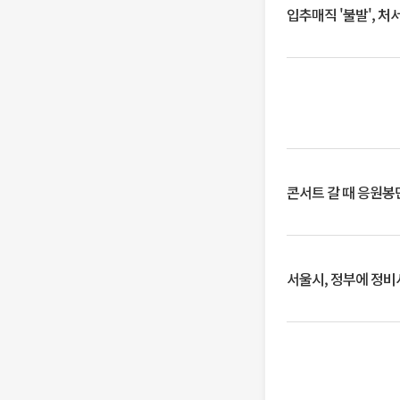
입추매직 '불발', 처
콘서트 갈 때 응원봉만
서울시, 정부에 정비사