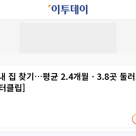
내 집 찾기…평균 2.4개월ㆍ3.8곳 둘
터클립]