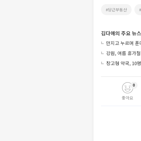
#당근부동산
김다애의 주요 뉴
만지고 누르며 푼
강원, 여름 휴가철
창고형 약국, 10
0
좋아요