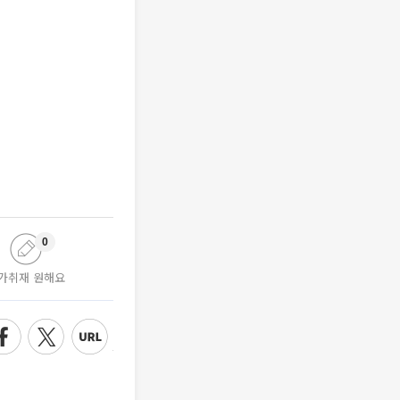
0
가취재 원해요