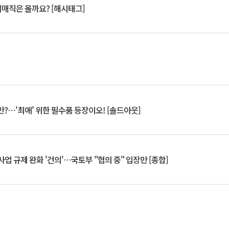
서매직은 올까요? [해시태그]
?⋯'최애' 위한 필수품 등장이오! [솔드아웃]
업 규제 완화 '건의'⋯국토부 "협의 중" 입장만 [종합]