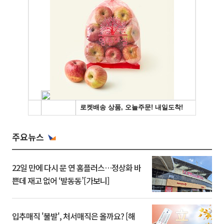
주요뉴스
22일 만에 다시 문 연 홈플러스…정상화 바
쁜데 재고 없어 ‘발동동’[가보니]
입추매직 '불발', 처서매직은 올까요? [해