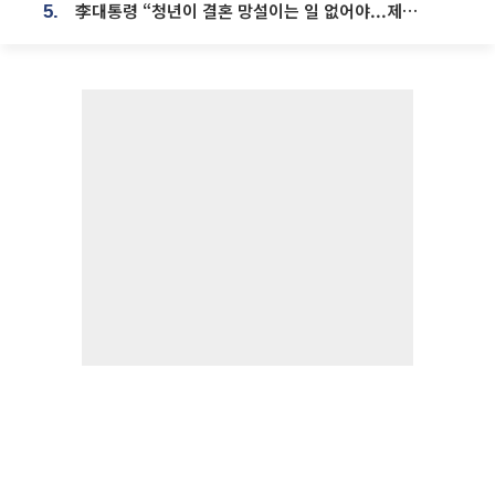
李대통령 “청년이 결혼 망설이는 일 없어야...제도상 불이익 조사”
5.