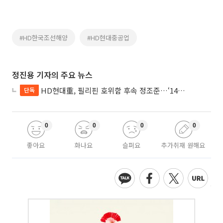
#HD한국조선해양
#HD현대중공업
정진용 기자의 주요 뉴스
HD현대重, 필리핀 호위함 후속 정조준…‘14척+α’ 싹쓸이 노린다
단독
0
0
0
0
좋아요
화나요
슬퍼요
추가취재 원해요