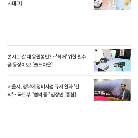
시태그]
콘서트 갈 때 응원봉만?⋯'최애' 위한 필수
품 등장이오! [솔드아웃]
서울시, 정부에 정비사업 규제 완화 '건
의'⋯국토부 "협의 중" 입장만 [종합]