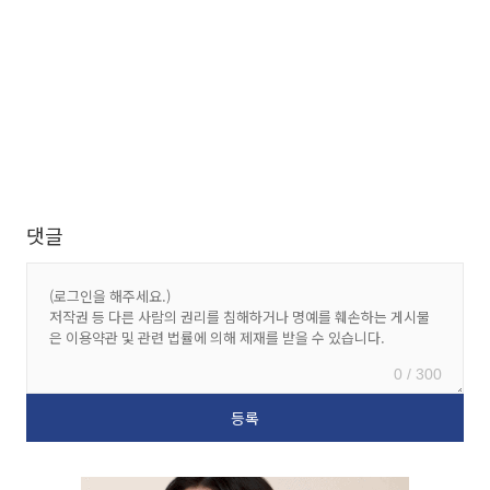
댓글
0 / 300