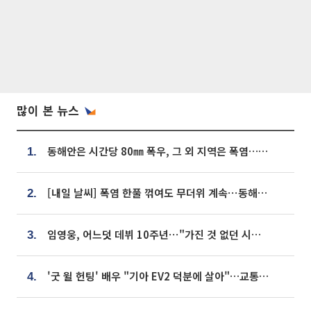
많이 본 뉴스
동해안은 시간당 80㎜ 폭우, 그 외 지역은 폭염…‘극과 극 날씨’
1.
[내일 날씨] 폭염 한풀 꺾여도 무더위 계속⋯동해안 이틀 연속 비
2.
임영웅, 어느덧 데뷔 10주년⋯"가진 것 없던 시절, 내 앞엔 20명의 팬뿐"
3.
'굿 윌 헌팅' 배우 "기아 EV2 덕분에 살아"…교통사고 후 안전성 극찬
4.