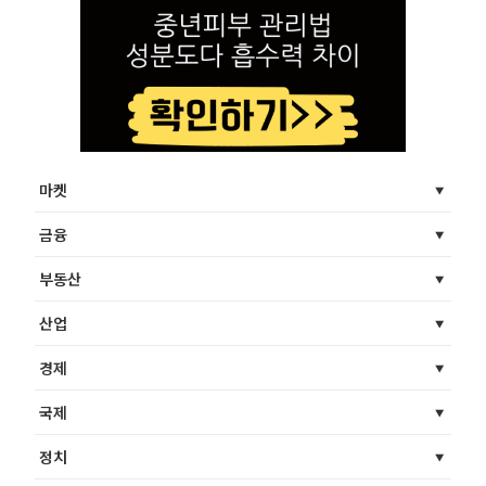
마켓
금융
부동산
산업
경제
국제
정치