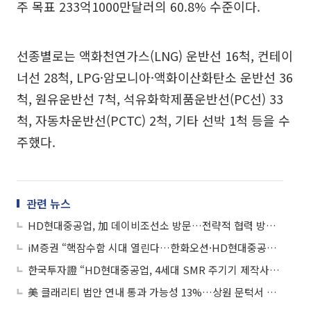
주 목표 233억1000만달러의 60.8% 수준이다.
선종별로는 액화천연가스(LNG) 운반선 16척, 컨테이
너선 28척, LPG·암모니아·액화이산화탄소 운반선 36
척, 원유운반선 7척, 석유화학제품운반선(PC선) 33
척, 자동차운반선(PCTC) 2척, 기타 선박 1척 등을 수
주했다.
관련 뉴스
HD현대중공업, 加 데이비조선소 방문…전략적 협력 방안 논의
iM증권 “핵잠수함 시대 열린다…한화오션·HD현대중공업 수혜”
한국투자證 “HD현대중공업, 4세대 SMR 주기기 제작사로 데뷔⋯목표주가↑”
美 클래리티 법안 연내 통과 가능성 13%…상원 문턱서 제동