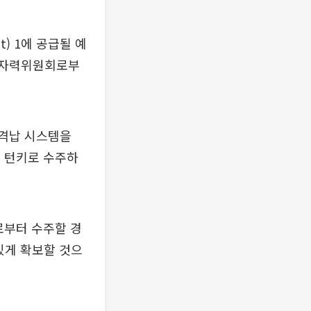
) 1에 공급될 예
 원자력위원회로부
 격납 시스템을
분을 턴키로 수주하
로부터 수주할 경
있게 확보할 것으