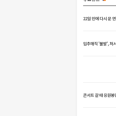
22일 만에 다시 문 
입추매직 '불발', 처
콘서트 갈 때 응원봉만