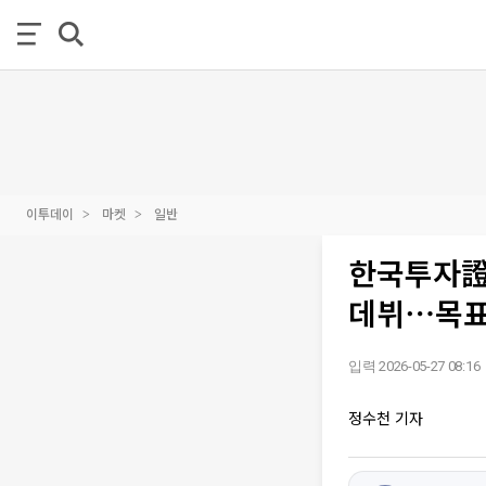
이투데이
마켓
일반
한국투자證 
데뷔⋯목표
입력 2026-05-27 08:16
정수천 기자