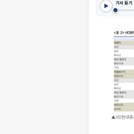
기사 듣기
▲HD현대중공