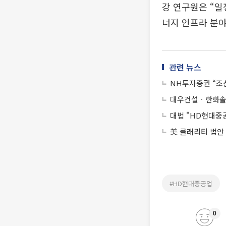
강 연구원은 “일
너지 인프라 분야
관련 뉴스
NH투자증권 “조
대우건설ㆍ한화솔
대법 "HD현대중공
美 클래리티 법안
#HD현대중공업
0