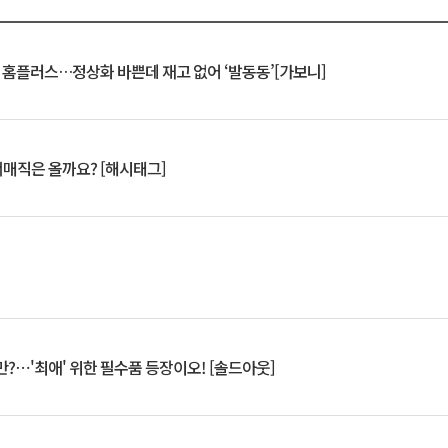
연 홈플러스…정상화 바쁜데 재고 없어 ‘발동동’[가보니]
서매직은 올까요? [해시태그]
?⋯'최애' 위한 필수품 등장이오! [솔드아웃]