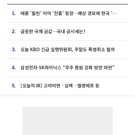
태풍 '돌핀' 이어 '찬홈' 등장…예상 경로에 한국 '한숨'
1.
급등한 국제 금값…국내 금시세는?
2.
오늘 KBO 긴급 실행위원회, 주말도 폭염취소 될까
3.
삼성전자·SK하이닉스 “주주 환원 강화 방안 마련”
4.
[오늘의 IR] 고려아연ㆍ심텍ㆍ엘앤에프 등
5.