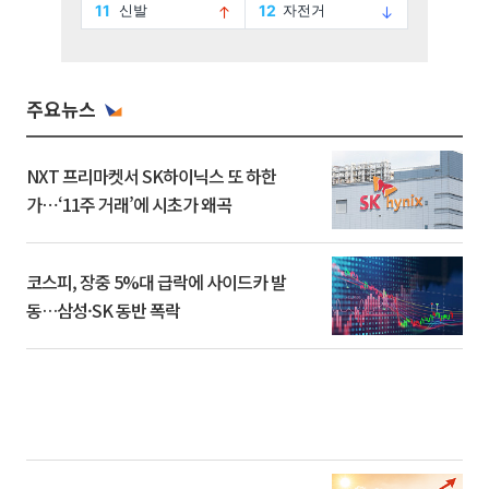
주요뉴스
NXT 프리마켓서 SK하이닉스 또 하한
가⋯‘11주 거래’에 시초가 왜곡
코스피, 장중 5%대 급락에 사이드카 발
동…삼성·SK 동반 폭락