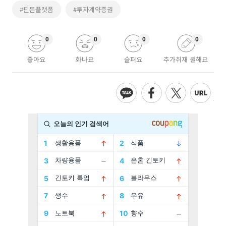
#핀돈플랫폼
#투자계약증권
0
0
0
0
좋아요
화나요
슬퍼요
추가취재 원해요