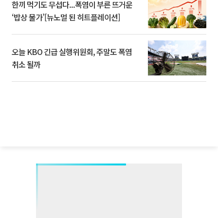
한끼 먹기도 무섭다...폭염이 부른 뜨거운
‘밥상 물가’[뉴노멀 된 히트플레이션]
오늘 KBO 긴급 실행위원회, 주말도 폭염
취소 될까