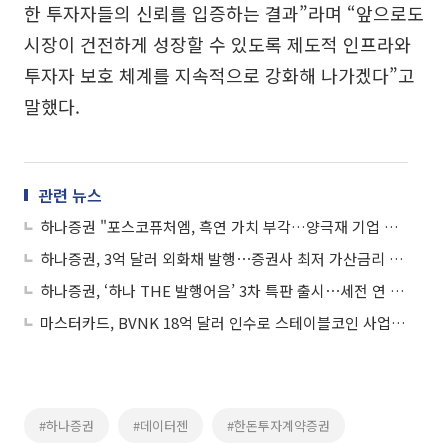
한 투자자들의 신뢰를 입증하는 결과”라며 “앞으로도
시장이 건전하게 성장할 수 있도록 제도적 인프라와
투자자 보호 체계를 지속적으로 강화해 나가겠다”고
말했다.
관련 뉴스
하나증권 "포스코퓨처엠, 흑연 가치 부각…양극재 기업 중 가장 높은 시총 기대"
하나증권, 3억 달러 외화채 발행⋯증권사 최저 가산금리 경신
하나증권, ‘하나 THE 발행어음’ 3차 특판 출시⋯세전 연 3.6% 확정금리
마스터카드, BVNK 18억 달러 인수로 스테이블코인 사업 본격 확장
#하나증권
#데이터젠
#한돈투자계약증권