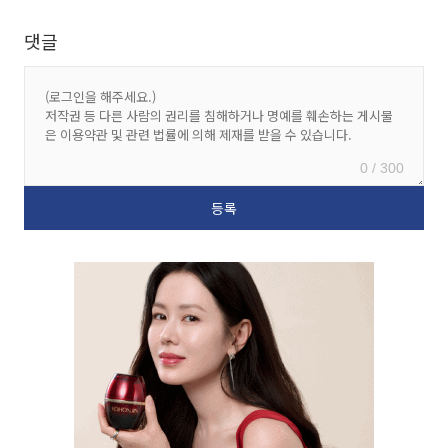
댓글
0 / 300