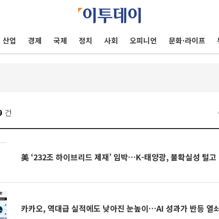
산업
경제
국제
정치
사회
오피니언
문화·라이프
9
건
美 ‘232조 하이브리드 제재’ 임박…K-태양광, 불확실성 털고
카카오, 역대급 실적에도 낮아진 눈높이…AI 성과가 반등 열