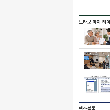
브라보 마이 라
넥스블록