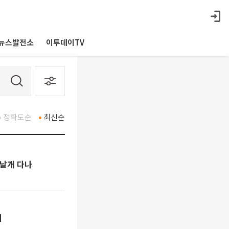
뉴스발전소
이투데이TV
정확도순
최신순
 날개 다나
쇠