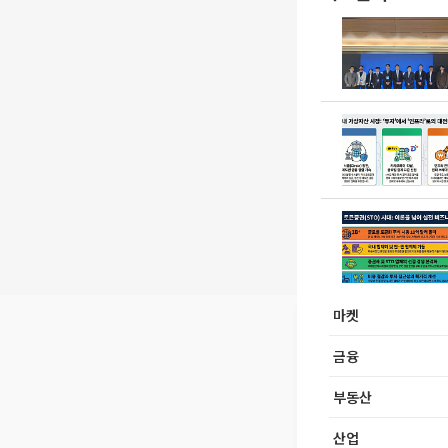
마켓
금융
부동산
산업