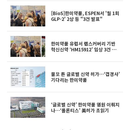
[BioS]한미약품, ESPEN서 '월 1회
GLP-2' 2상 등 "3건 발표"
한미약품 유럽서 랩스커버리 기반
혁신신약 ‘HM15912’ 임상 3건 공
개
물꼬 튼 글로벌 신약 허가…‘겹경사’
기다리는 한미약품
‘글로벌 신약’ 한미약품 염원 이뤄지
나…‘롤론티스’ 美허가 초읽기