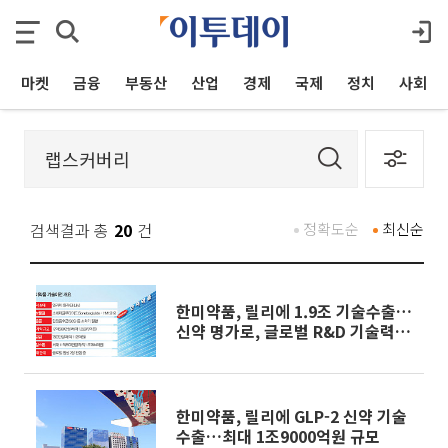
마켓
금융
부동산
산업
경제
국제
정치
사회
검색결과 총
20
건
정확도순
최신순
한미약품, 릴리에 1.9조 기술수출…
신약 명가로, 글로벌 R&D 기술력 입
증
한미약품, 릴리에 GLP-2 신약 기술
수출…최대 1조9000억원 규모