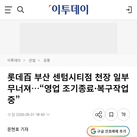
이투데이
산업
유통
롯데百 부산 센텀시티점 천장 일부
무너져…“영업 조기종료·복구작업
중”
수정 2026-05-31 18:40
문현호 기자
구글 선호매체 추가