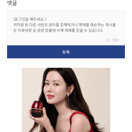
댓글
0 / 300