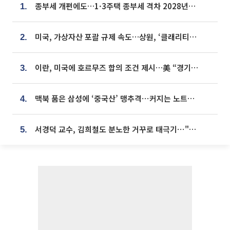
종부세 개편에도…1·3주택 종부세 격차 2028년부터 확대
1.
미국, 가상자산 포괄 규제 속도…상원, ‘클래리티법’ 9월 절차투표 추진
2.
이란, 미국에 호르무즈 합의 조건 제시…美 “경기 아직 안 끝나” [종합]
3.
맥북 품은 삼성에 ‘중국산’ 맹추격⋯커지는 노트북 OLED 시장
4.
서경덕 교수, 김희철도 분노한 거꾸로 태극기⋯"엉터리는 아냐, 아쉬울 뿐"
5.