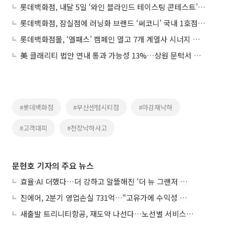
롯데백화점, 내달 5일 ‘와인 블라인드 테이스팅 콘테스트’ 연다
롯데백화점, 잠실점에 러닝화 브랜드 ‘써코니’ 국내 1호점 오픈
롯데백화점몰, ‘엘패스’ 캠페인 열고 7개 계열사 시너지 강화
美 클래리티 법안 연내 통과 가능성 13%…상원 문턱서 제동
#롯데백화점
#부산센텀시티점
#마감재낙하
#고객대피
#천장낙하사고
문현호 기자의 주요 뉴스
효율·AI 더했다…더 강하고 알뜰해진 ‘더 뉴 그랜저 하이브리드’
진에어, 2분기 영업손실 731억…“고유가에 수익성 악화”
새출발 트리니티항공, 재도약 나선다…노선별 서비스 차별화