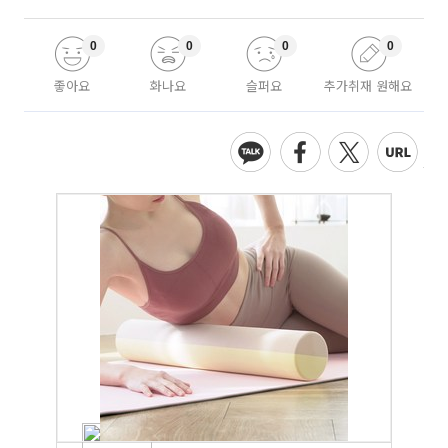
0
0
0
0
좋아요
화나요
슬퍼요
추가취재 원해요