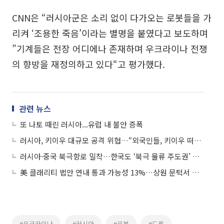
CNN은 “러시아군은 소리 없이 다가오는 로봇들을 가
리켜 ‘조용한 죽음’이라는 별명을 붙였다고 보도하며
”기계들은 전장 어디에나 존재하며 우크라이나 전쟁
의 향방을 재정의하고 있다“고 평가했다.
관련 뉴스
또 나토 때린 러시아...유럽 내 불안 증폭
러시아, 키이우 대규모 공격 위협…“외국인들, 키이우 떠나야 할 것”
러시아·중국 북극항로 밀착…한국도 ‘북극 물류 주도권’ 전략 서둘러야
美 클래리티 법안 연내 통과 가능성 13%…상원 문턱서 제동
#우크라이나
#러시아
#로봇
#드론