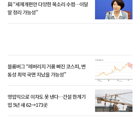
與 “세제개편안 다양한 목소리 수렴…이달
말 정리 가능성”
블룸버그 “레버리지 거품 빠진 코스피, 변
동성 최악 국면 지났을 가능성”
영업익으로 이자도 못 낸다…건설 한계기
업 5년 새 62→173곳