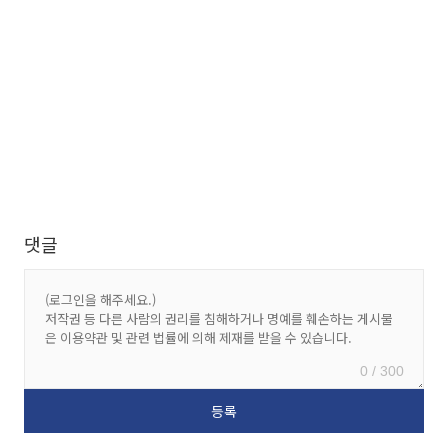
댓글
0 / 300