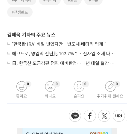
#전쟁판도
김해욱 기자의 주요 뉴스
‘한국판 IRA’ 베일 벗었지만…반도체·배터리 업계 “시행령이 관건”
에코프로, 영업익 전년比 102.7%↑…신사업·소재 다각화 박차
日, 한국산 도금강판 덤핑 예비판정…내년 대일 철강 수출 ‘빨간불’
0
0
0
0
좋아요
화나요
슬퍼요
추가취재 원해요