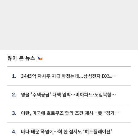
많이 본 뉴스
3445억 자사주 지급 마쳤는데...삼성전자 DX노조, 뒤늦은 '떼쓰기 집회'
1.
영끌 '주택공급' 대책 임박⋯비아파트·도심복합까지 총동원
2.
이란, 미국에 호르무즈 합의 조건 제시…美 “경기 아직 안 끝나” [종합]
3.
바다 태운 폭염에…회 한 접시도 ‘히트플레이션’
4.