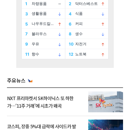
주요뉴스
NXT 프리마켓서 SK하이닉스 또 하한
가⋯‘11주 거래’에 시초가 왜곡
코스피, 장중 5%대 급락에 사이드카 발