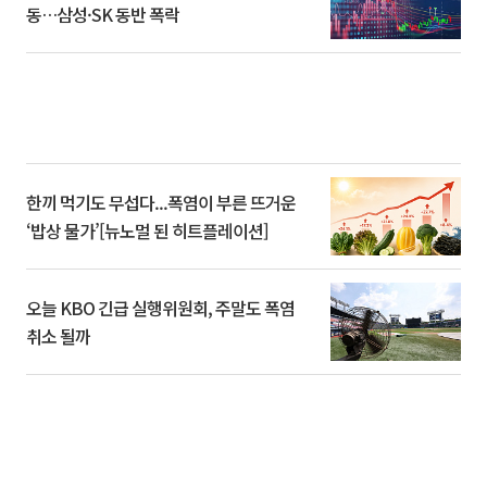
동…삼성·SK 동반 폭락
한끼 먹기도 무섭다...폭염이 부른 뜨거운
‘밥상 물가’[뉴노멀 된 히트플레이션]
오늘 KBO 긴급 실행위원회, 주말도 폭염
취소 될까