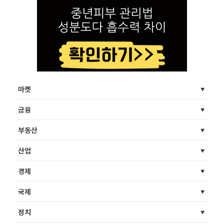
마켓
금융
부동산
산업
경제
국제
정치