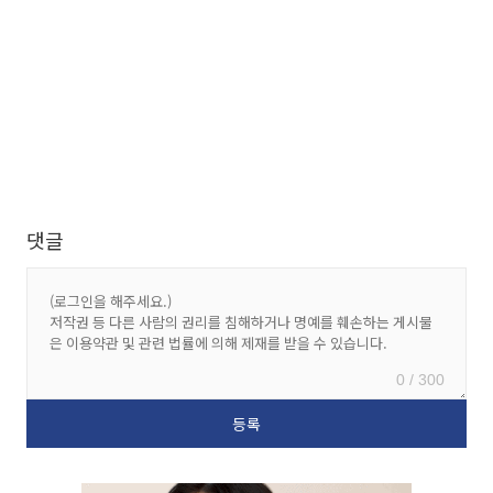
댓글
0 / 300