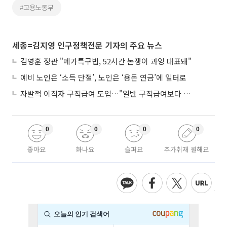
#고용노동부
세종=김지영 인구정책전문 기자의 주요 뉴스
김영훈 장관 "메가특구법, 52시간 논쟁이 과잉 대표돼"
예비 노인은 ‘소득 단절’, 노인은 ‘용돈 연금’에 일터로
자발적 이직자 구직급여 도입…"일반 구직급여보다 적게"
0
0
0
0
좋아요
화나요
슬퍼요
추가취재 원해요