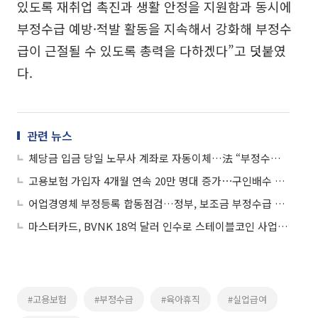
있도록 재취업 촉진과 생활 안정을 지원함과 동시에
부정수급 예방·적발 활동을 지속해서 강화해 부정수
급이 근절될 수 있도록 총력을 다하겠다”고 덧붙였
다.
관련 뉴스
체당금 입금 당일 노무사 계좌로 자동이체…法 “부정수급으로 보기 어려워”
고용보험 가입자 4개월 연속 20만 명대 증가⋯구인배수 2개월 연속 상승
어업경영체 부정등록 합동점검…정부, 보조금 부정수급 엄정 대응
마스터카드, BVNK 18억 달러 인수로 스테이블코인 사업 본격 확장
#고용보험
#부정수급
#육아휴직
#실업급여