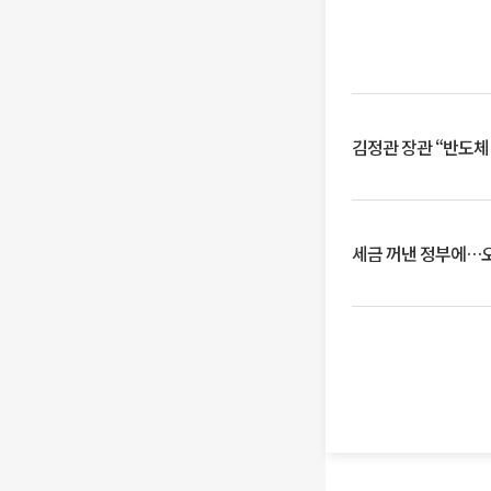
김정관 장관 “반도체
세금 꺼낸 정부에…오