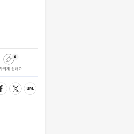
0
가취재 원해요