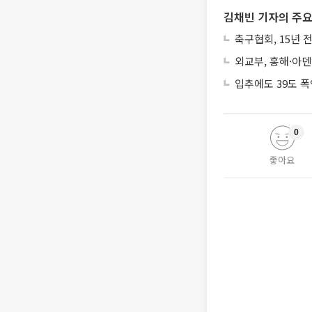
김채빈 기자의 주요
축구협회, 15년 
외교부, 홍해·아덴
입추에도 39도 
0
좋아요