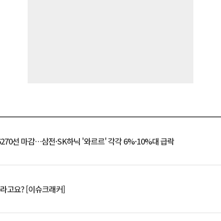
6270선 마감…삼전·SK하닉 '와르르' 각각 6%·10%대 급락
 깨라고요? [이슈크래커]