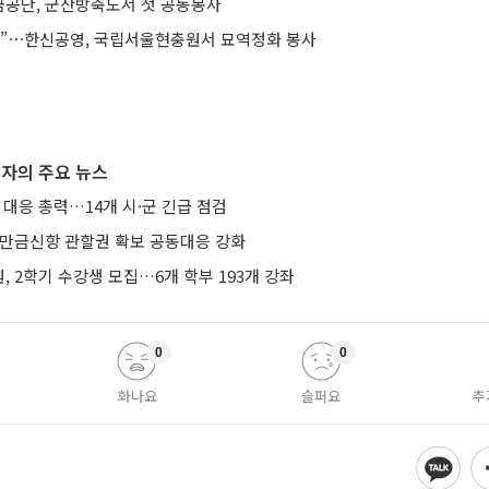
공단, 군산방축도서 첫 공동봉사
훈”⋯한신공영, 국립서울현충원서 묘역정화 봉사
자의 주요 뉴스
 대응 총력…14개 시·군 긴급 점검
새만금신항 관할권 확보 공동대응 강화
 2학기 수강생 모집…6개 학부 193개 강좌
0
0
화나요
슬퍼요
추