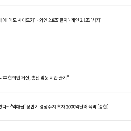
 '매도 사이드카'…외인 2.8조'팔자'· 개인 3.1조 '사자'
냐후 합의안 거절, 총선 앞둔 시간 끌기”
았다⋯'역대급' 상반기 경상수지 흑자 2000억달러 육박 [종합]