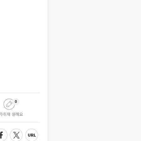
0
가취재 원해요