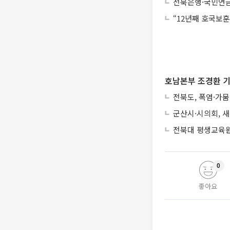
전북은행·국민연금
“12년째 호국보
호남본부 조경환 기
전북도, 폭염·가뭄
군산시·시의회, 
전북대 평생교육원,
0
좋아요