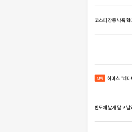
코스피 장중 낙폭 확대에
하마스 “네타
단독
반도체 날개 달고 날