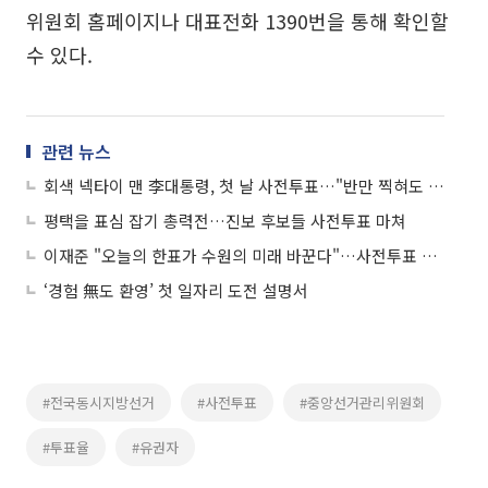
위원회 홈페이지나 대표전화 1390번을 통해 확인할
수 있다.
관련 뉴스
회색 넥타이 맨 李대통령, 첫 날 사전투표…"반만 찍혀도 괜찮나"
평택을 표심 잡기 총력전…진보 후보들 사전투표 마쳐
이재준 "오늘의 한표가 수원의 미래 바꾼다"…사전투표 첫날 행궁동서 투표
‘경험 無도 환영’ 첫 일자리 도전 설명서
#전국동시지방선거
#사전투표
#중앙선거관리위원회
#투표율
#유권자