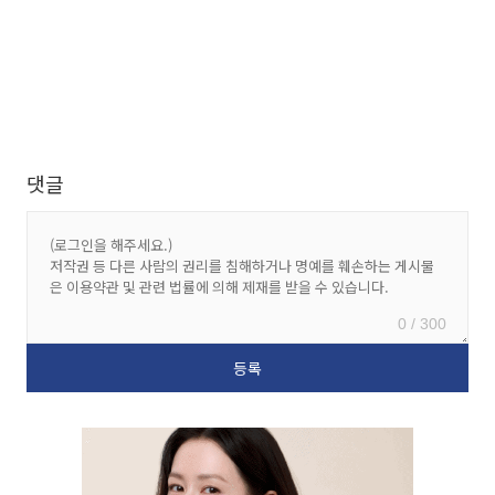
댓글
0 / 300