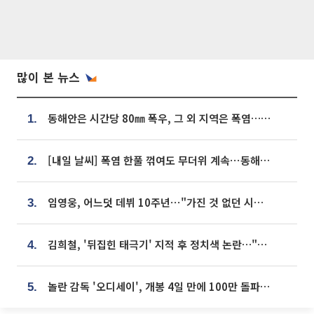
많이 본 뉴스
동해안은 시간당 80㎜ 폭우, 그 외 지역은 폭염…‘극과 극 날씨’
1.
[내일 날씨] 폭염 한풀 꺾여도 무더위 계속⋯동해안 이틀 연속 비
2.
임영웅, 어느덧 데뷔 10주년⋯"가진 것 없던 시절, 내 앞엔 20명의 팬뿐"
3.
김희철, '뒤집힌 태극기' 지적 후 정치색 논란…"좌우 떠나 우리나라 국기"
4.
놀란 감독 '오디세이', 개봉 4일 만에 100만 돌파⋯'왕사남' 보다 빠르다
5.