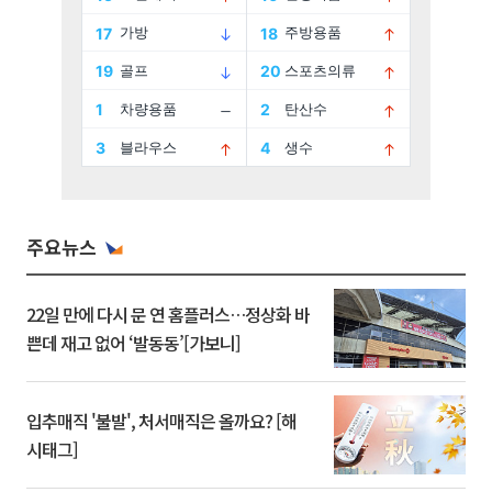
주요뉴스
22일 만에 다시 문 연 홈플러스…정상화 바
쁜데 재고 없어 ‘발동동’[가보니]
입추매직 '불발', 처서매직은 올까요? [해
시태그]