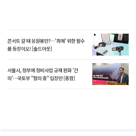
콘서트 갈 때 응원봉만?⋯'최애' 위한 필수
품 등장이오! [솔드아웃]
서울시, 정부에 정비사업 규제 완화 '건
의'⋯국토부 "협의 중" 입장만 [종합]