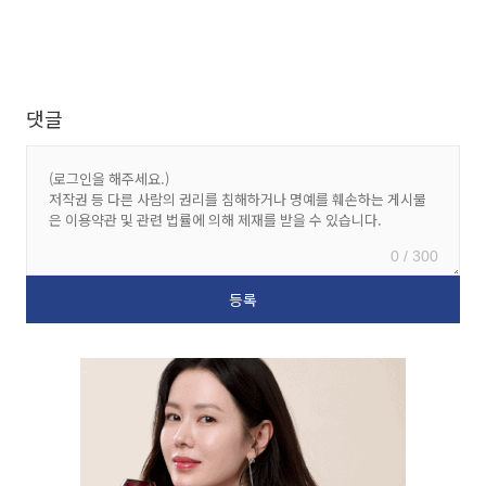
댓글
0 / 300