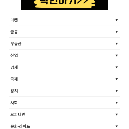
마켓
금융
부동산
산업
경제
국제
정치
사회
오피니언
문화·라이프