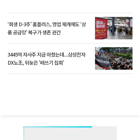
‘회생 D-3주’ 홈플러스, 영업 재개에도 ‘상
품 공급망’ 복구가 생존 관건
3445억 자사주 지급 마쳤는데...삼성전자
DX노조, 뒤늦은 '떼쓰기 집회'