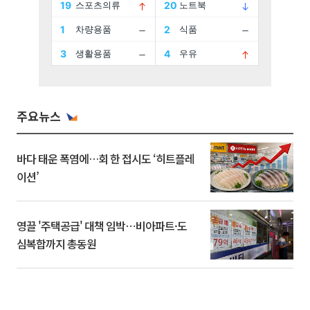
주요뉴스
바다 태운 폭염에…회 한 접시도 ‘히트플레
이션’
영끌 '주택공급' 대책 임박⋯비아파트·도
심복합까지 총동원