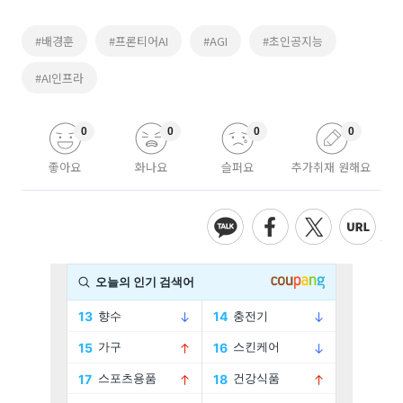
#배경훈
#프론티어AI
#AGI
#초인공지능
#AI인프라
0
0
0
0
좋아요
화나요
슬퍼요
추가취재 원해요