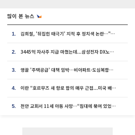
많이 본 뉴스
김희철, '뒤집힌 태극기' 지적 후 정치색 논란…"좌우 떠나 우리나라 국기"
1.
3445억 자사주 지급 마쳤는데...삼성전자 DX노조, 뒤늦은 '떼쓰기 집회'
2.
영끌 '주택공급' 대책 임박⋯비아파트·도심복합까지 총동원
3.
이란 “호르무즈 새 항로 합의 매우 근접...미국 배상 먼저”
4.
천안 교회서 11세 아동 사망…“침대에 묶여 있었다” 진술 확보
5.