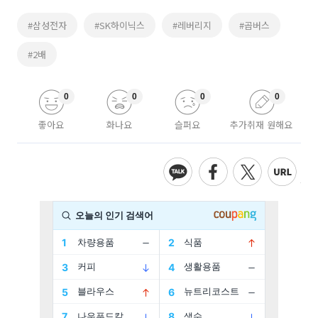
#삼성전자
#SK하이닉스
#레버리지
#곱버스
#2배
0
0
0
0
좋아요
화나요
슬퍼요
추가취재 원해요