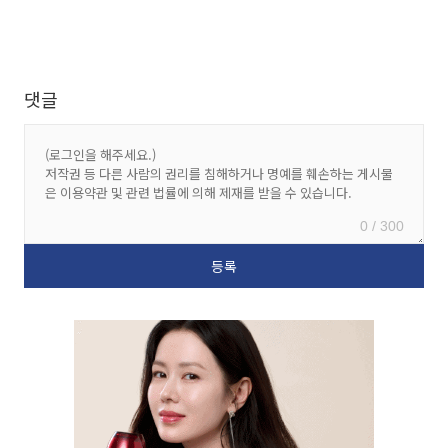
댓글
0 / 300