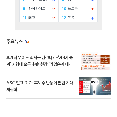
주요뉴스
후계자 없어도 회사는 남긴다?…‘제3자 승
계’ 시험대 오른 中企 현장 [기업승계 대전
환]
MSCI 발표 D-7…후보주 반등에 편입 기대
재점화