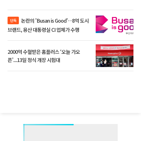
논란의 'Busan is Good'…8억 도시
단독
브랜드, 용산 대통령실 CI 업체가 수행
2000억 수혈받은 홈플러스 ‘오늘 가오
픈’...13일 정식 개장 시험대