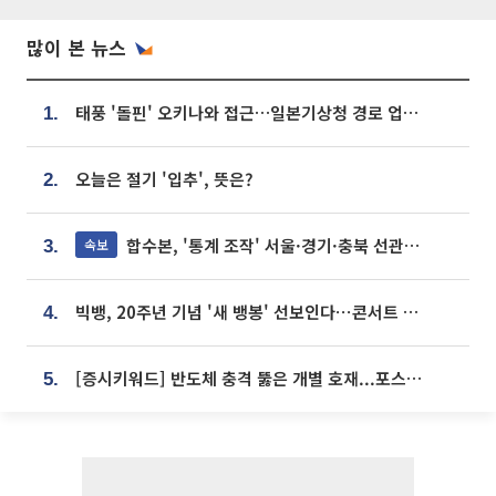
많이 본 뉴스
태풍 '돌핀' 오키나와 접근…일본기상청 경로 업데이트
1.
오늘은 절기 '입추', 뜻은?
2.
합수본, '통계 조작' 서울·경기·충북 선관위 등 추가 압수수색
속보
3.
빅뱅, 20주년 기념 '새 뱅봉' 선보인다⋯콘서트 앞두고 팝업 개최
4.
[증시키워드] 반도체 충격 뚫은 개별 호재...포스코퓨처엠·에코프로·한화솔루션 '눈길'
5.