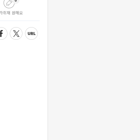
0
가취재 원해요