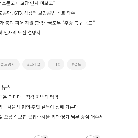
 서소문고가 교량 단차 미보고”
공단, GTX 삼성역 보강공법 검토 착수
가 붕괴 피해 지원 총력⋯국토부 "주중 복구 목표"
 첫 일자리 도전 설명서
국철도공사
#코레일
#ITX
#철도
 뉴스
급은 더디다…집값 처방의 명암
박…서울시 협의·주민 설득이 성패 가른다
값 오름폭 보합 근접⋯서울 외곽·경기 남부 중심 매수세