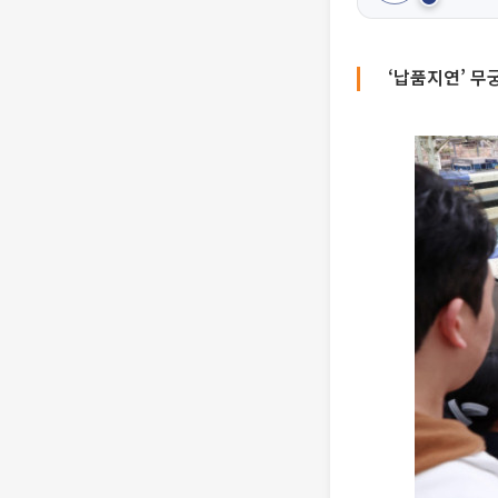
‘납품지연’ 무