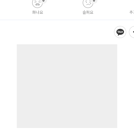
0
0
화나요
슬퍼요
추