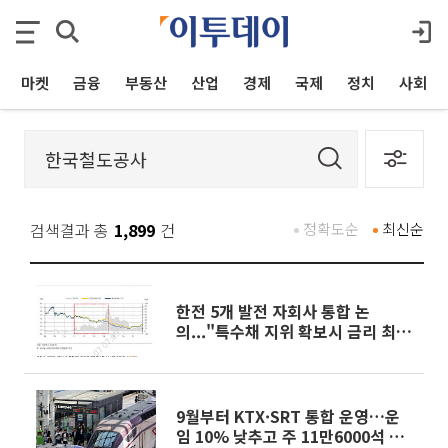
마켓
금융
부동산
산업
경제
국제
정치
사회
검색결과 총
1,899
건
정확도순
최신순
한전 5개 발전 자회사 통합 논
의..."특수채 지위 확보시 금리 최대
15bp 하락 기대"
9월부터 KTX·SRT 통합 운영…운
임 10% 낮추고 주 11만6000석 늘