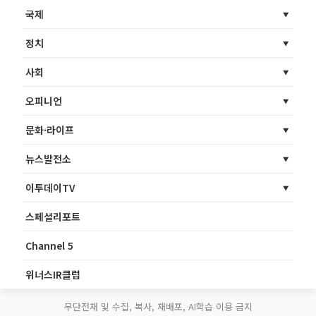
국제
정치
사회
오피니언
문화·라이프
뉴스발전소
이투데이TV
스페셜리포트
Channel 5
위너스IR클럽
무단전재 및 수집, 복사, 재배포, AI학습 이용 금지