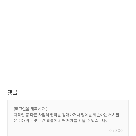
댓글
0 / 300