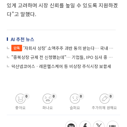
있게 고려하며 시장 신뢰를 높일 수 있도록 지원하겠
다”고 말했다.
AI 추천 뉴스
'자회사 상장' 소액주주 과반 동의 받는다… 국내 첫 사례
단독
"중복상장 규제 전 신청했는데"… 기업들, IPO 심사 중 바뀐 제도에 당혹
덕산넵코어스ㆍ레몬헬스케어 등 비상장 주식시장 보합세
0
0
0
0
좋아요
화나요
슬퍼요
추가취재 원해요