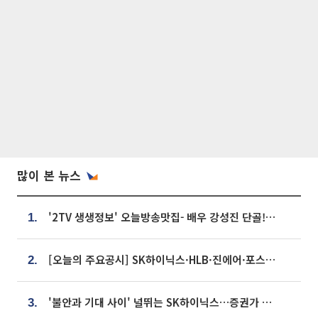
많이 본 뉴스
'2TV 생생정보' 오늘방송맛집- 배우 강성진 단골! 쌀국수ㆍ푸팟퐁 커리 맛집 '블○○○'
1.
[오늘의 주요공시] SK하이닉스·HLB·진에어·포스코홀딩스·네이버·대우건설 등
2.
'불안과 기대 사이' 널뛰는 SK하이닉스…증권가 "HBM4·LTA 기반 펀터멘털 견고"
3.