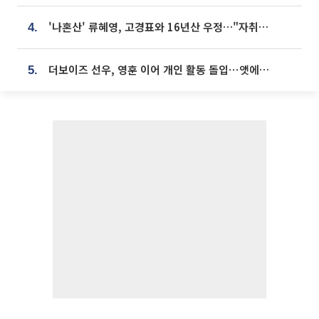
'나혼산' 류혜영, 고경표와 16년산 우정…"자취방서 부모님과 마주쳐"
4.
더보이즈 선우, 영훈 이어 개인 활동 돌입⋯앳에어리어와 전속계약
5.