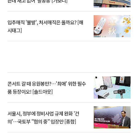
쁜데 재고 없어 ‘발동동’[가보니]
입추매직 '불발', 처서매직은 올까요? [해
시태그]
콘서트 갈 때 응원봉만?⋯'최애' 위한 필수
품 등장이오! [솔드아웃]
서울시, 정부에 정비사업 규제 완화 '건
의'⋯국토부 "협의 중" 입장만 [종합]