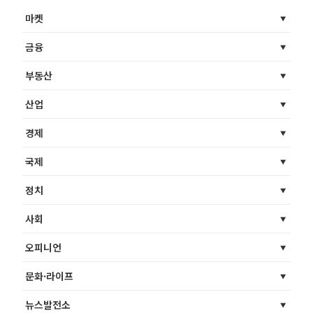
마켓
금융
부동산
산업
경제
국제
정치
사회
오피니언
문화·라이프
뉴스발전소