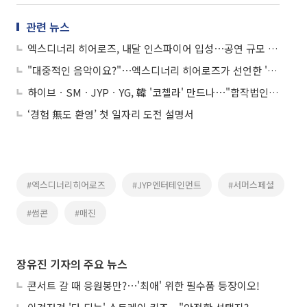
관련 뉴스
엑스디너리 히어로즈, 내달 인스파이어 입성⋯공연 규모 확장 '눈길'
"대중적인 음악이요?"⋯엑스디너리 히어로즈가 선언한 '장르'
하이브ㆍSMㆍJYPㆍYG, 韓 '코첼라' 만드나⋯"합작법인 설립 준비"
‘경험 無도 환영’ 첫 일자리 도전 설명서
#엑스디너리히어로즈
#JYP엔터테인먼트
#서머스페셜
#썸콘
#매진
장유진 기자의 주요 뉴스
콘서트 갈 때 응원봉만?⋯'최애' 위한 필수품 등장이오!