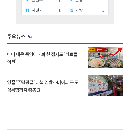
주요뉴스
바다 태운 폭염에…회 한 접시도 ‘히트플레
이션’
영끌 '주택공급' 대책 임박⋯비아파트·도
심복합까지 총동원