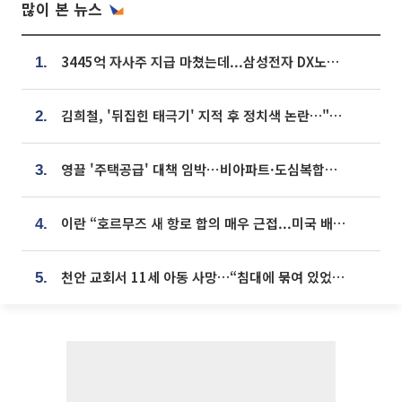
많이 본 뉴스
3445억 자사주 지급 마쳤는데...삼성전자 DX노조, 뒤늦은 '떼쓰기 집회'
1.
김희철, '뒤집힌 태극기' 지적 후 정치색 논란…"좌우 떠나 우리나라 국기"
2.
영끌 '주택공급' 대책 임박⋯비아파트·도심복합까지 총동원
3.
이란 “호르무즈 새 항로 합의 매우 근접...미국 배상 먼저”
4.
천안 교회서 11세 아동 사망…“침대에 묶여 있었다” 진술 확보
5.