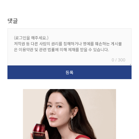
댓글
0 / 300