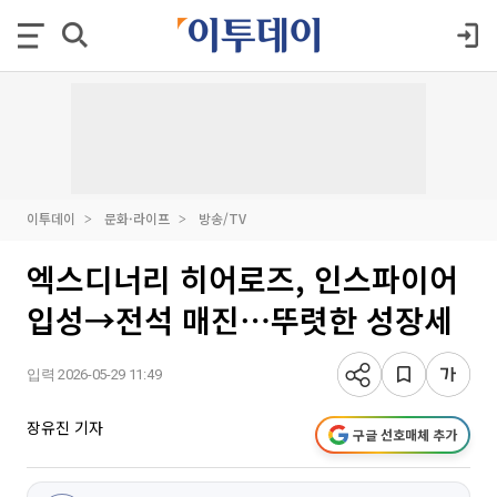
이투데이
문화·라이프
방송/TV
엑스디너리 히어로즈, 인스파이어
입성→전석 매진⋯뚜렷한 성장세
입력 2026-05-29 11:49
장유진 기자
구글 선호매체 추가