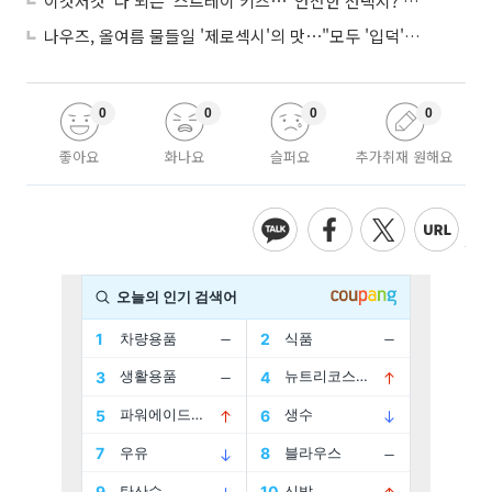
이것저것 '다 되는' 스트레이 키즈⋯"안전한 선택지? 도전이 재밌죠"
나우즈, 올여름 물들일 '제로섹시'의 맛⋯"모두 '입덕'시킬 것"
0
0
0
0
좋아요
화나요
슬퍼요
추가취재 원해요