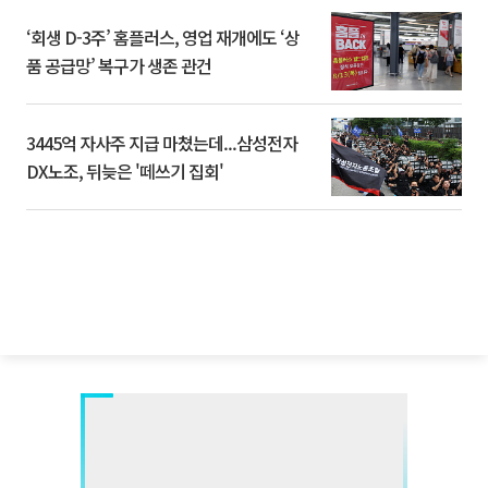
‘회생 D-3주’ 홈플러스, 영업 재개에도 ‘상
품 공급망’ 복구가 생존 관건
3445억 자사주 지급 마쳤는데...삼성전자
DX노조, 뒤늦은 '떼쓰기 집회'