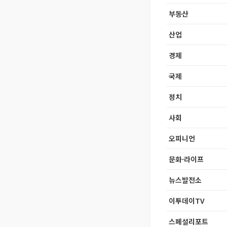
부동산
산업
경제
국제
정치
사회
오피니언
문화·라이프
뉴스발전소
이투데이TV
스페셜리포트