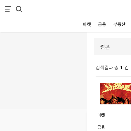
마켓
금융
부동산
검색결과 총
1
건
마켓
금융