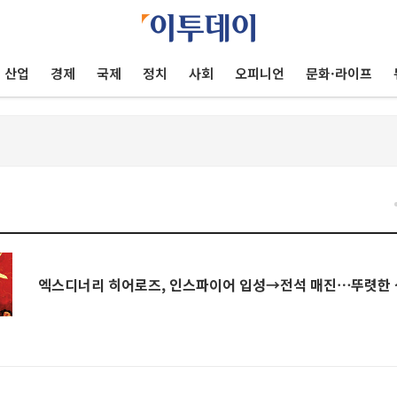
산업
경제
국제
정치
사회
오피니언
문화·라이프
엑스디너리 히어로즈, 인스파이어 입성→전석 매진⋯뚜렷한