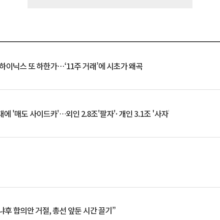
K하이닉스 또 하한가⋯‘11주 거래’에 시초가 왜곡
 '매도 사이드카'…외인 2.8조'팔자'· 개인 3.1조 '사자'
냐후 합의안 거절, 총선 앞둔 시간 끌기”