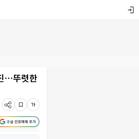
매진⋯뚜렷한
구글 선호매체 추가