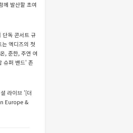
 함께 발산할 초여
 단독 콘서트 규
트는 엑디즈의 첫
온, 준한, 주연 여
 슈퍼 밴드' 존
 라이브 '[더
n Europe &