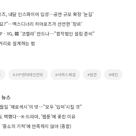
즈, 내달 인스파이어 입성⋯공연 규모 확장 '눈길'
요?"⋯엑스디너리 히어로즈가 선언한 '장르'
ㆍYG, 韓 '코첼라' 만드나⋯"합작법인 설립 준비"
거리로 설계하는 법
즈
#JYP엔터테인먼트
#서머스페셜
#썸콘
#매진
 뉴스
들일 '제로섹시'의 맛⋯"모두 '입덕'시킬 것"
 택했다⋯K-드라마, '웹툰'에 꽂힌 이유
'중소의 기적'에 만족하지 않아 (종합)