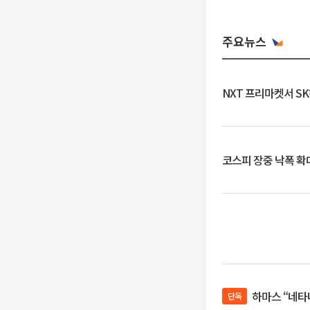
주요뉴스
NXT 프리마켓서 S
코스피 장중 낙폭 확대에
하마스 “네타
단독