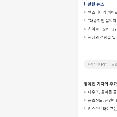
관련 뉴스
엑스디너리 히어로
"대중적인 음악이
하이브ㆍSMㆍJYP
관심과 경험을 일
#엑스디너리히어로
장유진 기자의 주요
나우즈, 올여름 물
공효진도, 신민아도
키스오브라이프는 