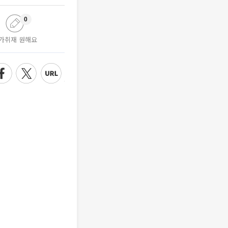
0
가취재 원해요