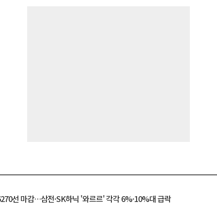
6270선 마감…삼전·SK하닉 '와르르' 각각 6%·10%대 급락