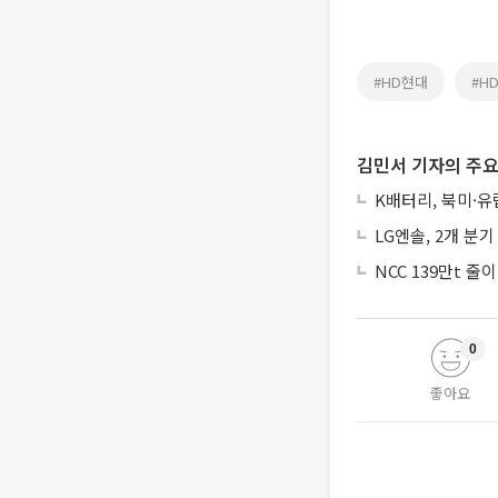
#HD현대
#H
김민서 기자의 주요
K배터리, 북미·
LG엔솔, 2개 분
NCC 139만t 
0
좋아요