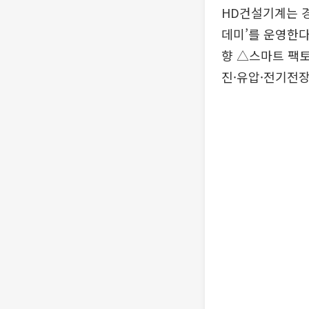
HD건설기계는 경
데미’를 운영한다
향 △스마트 팩토
진·유압·전기전장