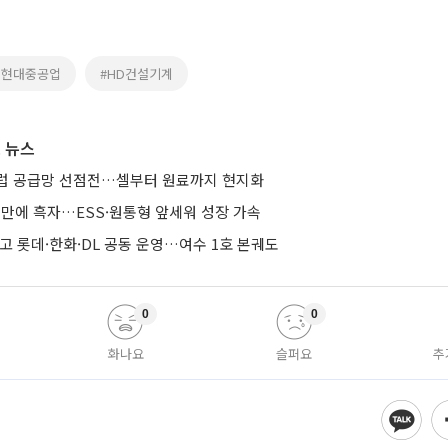
D현대중공업
#HD건설기계
 뉴스
유럽 공급망 선점전…셀부터 원료까지 현지화
기 만에 흑자…ESS·원통형 앞세워 성장 가속
줄이고 롯데·한화·DL 공동 운영…여수 1호 본궤도
0
0
화나요
슬퍼요
추