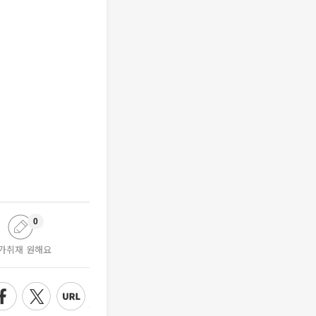
0
가취재 원해요