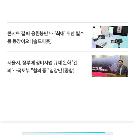
콘서트 갈 때 응원봉만?⋯'최애' 위한 필수
품 등장이오! [솔드아웃]
서울시, 정부에 정비사업 규제 완화 '건
의'⋯국토부 "협의 중" 입장만 [종합]