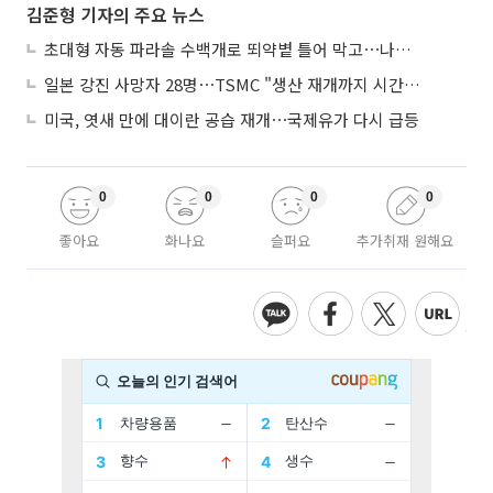
김준형 기자의 주요 뉴스
초대형 자동 파라솔 수백개로 뙤약볕 틀어 막고⋯나라별 폭염 생존법
일본 강진 사망자 28명⋯TSMC "생산 재개까지 시간 필요해"
미국, 엿새 만에 대이란 공습 재개⋯국제유가 다시 급등
0
0
0
0
좋아요
화나요
슬퍼요
추가취재 원해요