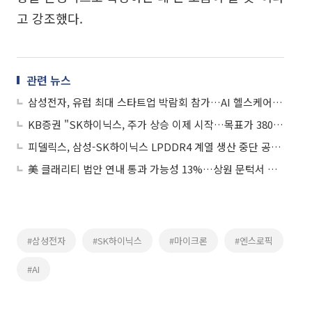
고 강조했다.
관련 뉴스
삼성전자, 유럽 최대 스타트업 박람회 참가…AI 헬스케어 청사진 공개
KB증권 "SK하이닉스, 주가 상승 이제 시작…목표가 380만원"
피델릭스, 삼성-SK하이닉스 LPDDR4 계열 생산 중단 공백 정조준…“LP4 직접 만든다”
美 클래리티 법안 연내 통과 가능성 13%…상원 문턱서 제동
#삼성전자
#SK하이닉스
#마이크론
#엔스로픽
#AI