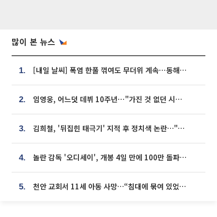
많이 본 뉴스
[내일 날씨] 폭염 한풀 꺾여도 무더위 계속⋯동해안 이틀 연속 비
1.
임영웅, 어느덧 데뷔 10주년⋯"가진 것 없던 시절, 내 앞엔 20명의 팬뿐"
2.
김희철, '뒤집힌 태극기' 지적 후 정치색 논란…"좌우 떠나 우리나라 국기"
3.
놀란 감독 '오디세이', 개봉 4일 만에 100만 돌파⋯'왕사남' 보다 빠르다
4.
천안 교회서 11세 아동 사망…“침대에 묶여 있었다” 진술 확보
5.