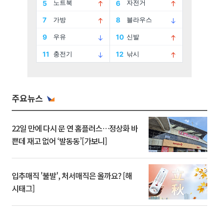
주요뉴스
22일 만에 다시 문 연 홈플러스…정상화 바
쁜데 재고 없어 ‘발동동’[가보니]
입추매직 '불발', 처서매직은 올까요? [해
시태그]