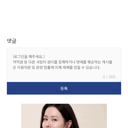
댓글
0 / 300