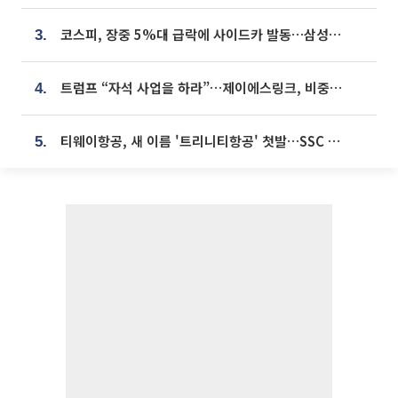
코스피, 장중 5%대 급락에 사이드카 발동…삼성·SK 동반 폭락
3.
트럼프 “자석 사업을 하라”…제이에스링크, 비중국 영구자석 공급망 구축 속도
4.
티웨이항공, 새 이름 '트리니티항공' 첫발…SSC 전략 본격화
5.