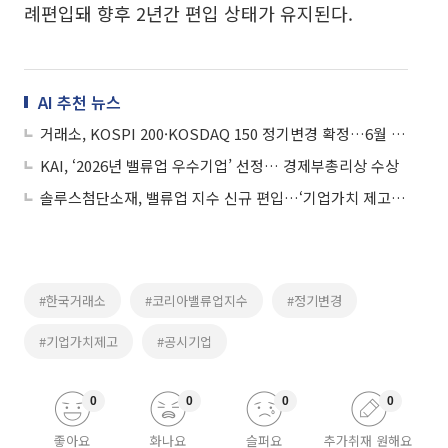
례편입돼 향후 2년간 편입 상태가 유지된다.
AI 추천 뉴스
거래소, KOSPI 200·KOSDAQ 150 정기변경 확정…6월 12일 반영
KAI, ‘2026년 밸류업 우수기업’ 선정… 경제부총리상 수상
솔루스첨단소재, 밸류업 지수 신규 편입…‘기업가치 제고 계획’ 발표
#한국거래소
#코리아밸류업지수
#정기변경
#기업가치제고
#공시기업
0
0
0
0
좋아요
화나요
슬퍼요
추가취재 원해요