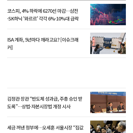
코스피, 4% 하락에 6270선 마감…삼전
·SK하닉 '와르르' 각각 6%·10%대 급락
ISA 계좌, 5년마다 깨라고요? [이슈크래
커]
김정관 장관 “반도체 성과급, 주총 승인 받
도록”…상법·자본시장법 개정 시사
세금 꺼낸 정부에…오세훈 서울시장 “집값