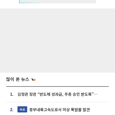
많이 본 뉴스
김정관 장관 “반도체 성과급, 주총 승인 받도록”…상법·자본시장법 개정 시사
1.
중부내륙고속도로서 미상 폭발물 발견
속보
2.