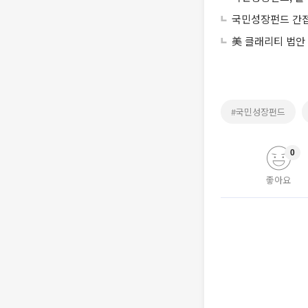
국민성장펀드 간접
美 클래리티 법안
#국민성장펀드
0
좋아요