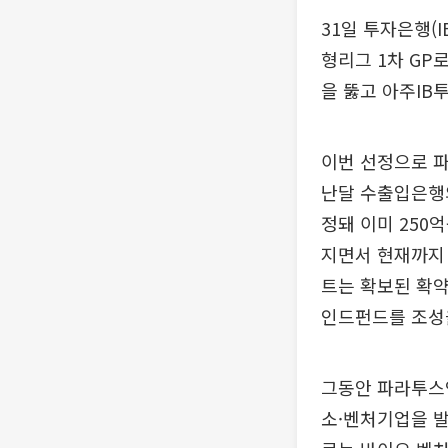
31일 투자은행(
형리그 1차 GP
을 뚫고 아주IB
이번 선정으로 
난달 수출입은행의
정돼 이미 250
지면서 현재까지 
트는 확보된 확약
인드펀드를 조성
그동안 파라투스인
소·벤처기업을 