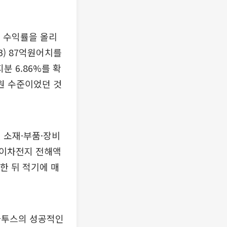
의 수익률을 올리
B) 87억원어치를
분 6.86%를 확
0원 수준이었던 것
 소재·부품·장비
 이차전지 전해액
한 뒤 적기에 매
라투스의 성공적인