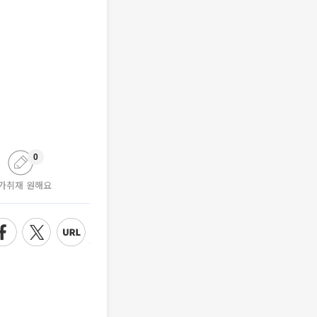
0
가취재 원해요