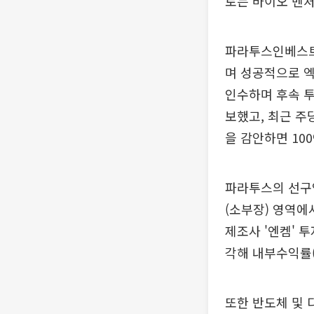
로는 바이오 벤처
파라투스인베스트먼
며 성공적으로 엑
인수하며 후속 투
보했고, 최근 주당
을 감안하면 10
파라투스의 선구안
(소부장) 영역에
제조사 '엔켐' 
각해 내부수익률(
또한 반도체 및