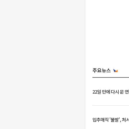
주요뉴스
22일 만에 다시 문 
입추매직 '불발', 처