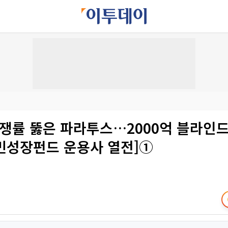
 경쟁률 뚫은 파라투스…2000억 블라인
국민성장펀드 운용사 열전]①