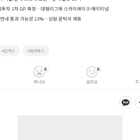
투자 1차 GP 확정…대형리그에 스카이레이크·에이티넘
 연내 통과 가능성 13%…상원 문턱서 제동
#딥엑스
#파라투스
0
0
화나요
슬퍼요
추