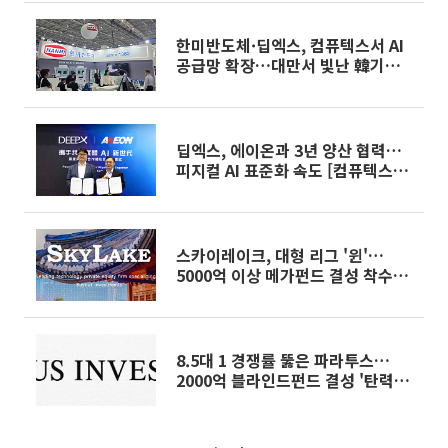
한미반도체·딥엑스, 컴퓨텍스서 AI
공급망 확장…대만서 빛난 韓기업
[컴퓨텍스2026]
딥엑스, 에이온과 3년 양산 협력…
피지컬 AI 표준화 속도 [컴퓨텍스
2026]
스카이레이크, 대형 리그 '윈'…
5000억 이상 메가펀드 결성 착수
[국민성장펀드 운용사 열전]③
8.5대 1 경쟁률 뚫은 파라투스…
2000억 블라인드펀드 결성 '탄력'
[국민성장펀드 운용사 열전]①