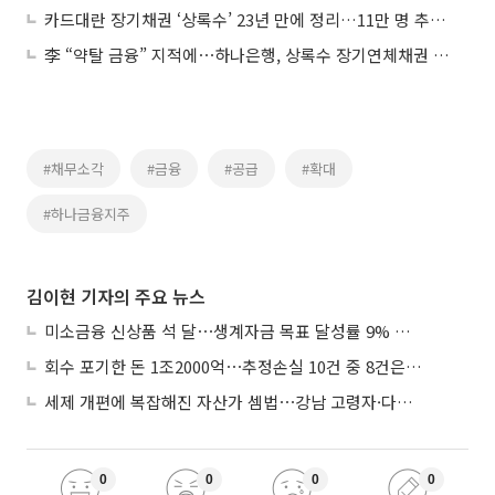
카드대란 장기채권 ‘상록수’ 23년 만에 정리…11만 명 추심 멈춘다
李 “약탈 금융” 지적에⋯하나은행, 상록수 장기연체채권 매각
#채무소각
#금융
#공급
#확대
#하나금융지주
김이현 기자의 주요 뉴스
미소금융 신상품 석 달⋯생계자금 목표 달성률 9% 그쳐
회수 포기한 돈 1조2000억⋯추정손실 10건 중 8건은 기업대출
세제 개편에 복잡해진 자산가 셈법⋯강남 고령자·다주택자 ‘자산재편 고심’
0
0
0
0