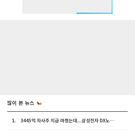
많이 본 뉴스
3445억 자사주 지급 마쳤는데...삼성전자 DX노조, 뒤늦은 '떼쓰기 집회'
1.