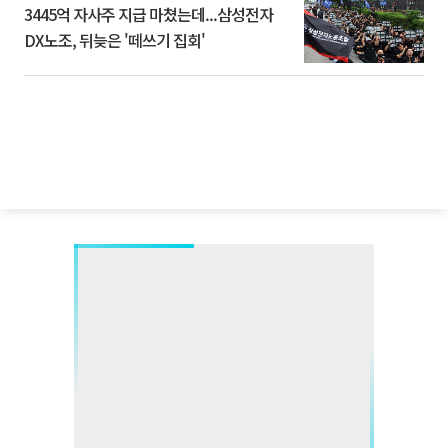
3445억 자사주 지급 마쳤는데...삼성전자
DX노조, 뒤늦은 '떼쓰기 집회'