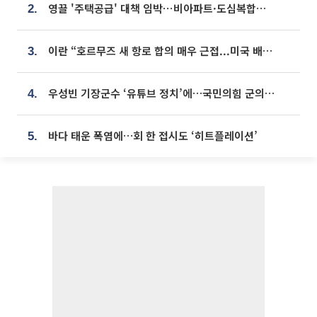
영끌 '주택공급' 대책 임박⋯비아파트·도심복합까지 총동원
2.
이란 “호르무즈 새 항로 합의 매우 근접...미국 배상 먼저”
3.
우성빈 기장군수 ‘유튜브 정치’에…국민의힘 군의원들 집단 반발
4.
바다 태운 폭염에…회 한 접시도 ‘히트플레이션’
5.