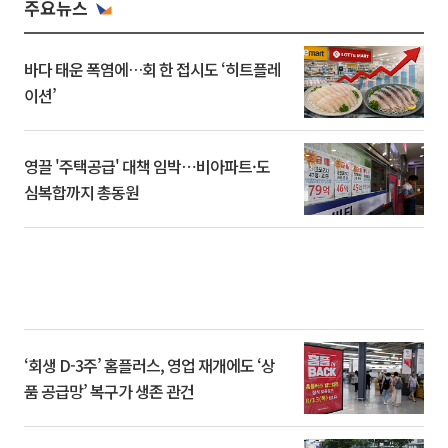
주요뉴스
바다 태운 폭염에…회 한 접시도 ‘히트플레
이션’
영끌 '주택공급' 대책 임박⋯비아파트·도
심복합까지 총동원
‘회생 D-3주’ 홈플러스, 영업 재개에도 ‘상
품 공급망’ 복구가 생존 관건