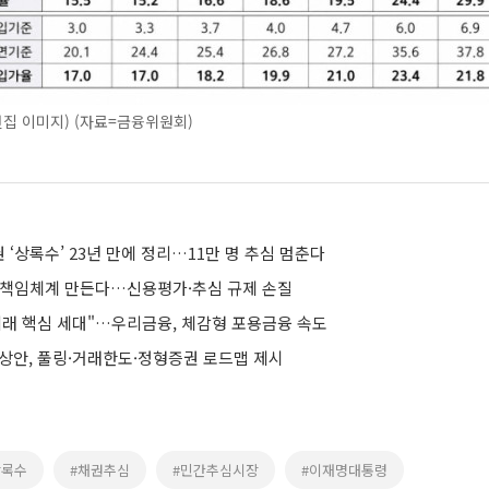
 편집 이미지) (자료=금융위원회)
‘상록수’ 23년 만에 정리…11만 명 추심 멈춘다
 책임체계 만든다…신용평가·추심 규제 손질
미래 핵심 세대"…우리금융, 체감형 포용금융 속도
예상안, 풀링·거래한도·정형증권 로드맵 제시
상록수
#채권추심
#민간추심시장
#이재명대통령