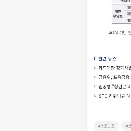
▲(AI 기반
관련 뉴스
카드대란 장기채권 
금융위, 포용금융
임종룡 "청년은 
STO 하위법규 
#포용금융
#