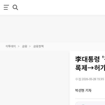
이투데이
금융
금융정책
李대통령 
록제→허가
수정 2026-05-28 15:35
박선현 기자