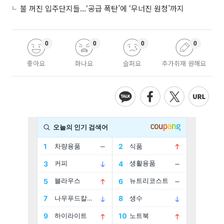
불 꺼진 입주단지들...‘공급 폭탄’에 ‘무너진 원청’까지
0
0
0
0
좋아요
화나요
슬퍼요
추가취재 원해요