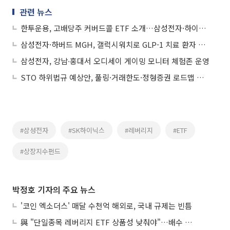
관련 뉴스
한투운용, 고배당주 커버드콜 ETF 소개…삼성전자·하이닉스 편입
삼성전자·하버드 MGH, 갤럭시워치로 GLP-1 치료 환자 추적 연구
삼성전자, 강남∙홍대서 오디세이 게이밍 모니터 체험존 운영
STO 하위법규 예상안, 풀링·거래한도·정형증권 로드맵 제시
#삼성전자
#SK하이닉스
#레버리지
#ETF
#상장지수펀드
박정호 기자의 주요 뉴스
'코인 엑소더스' 매달 수천억 해외로, 국내 규제는 빈틈
與 "단일종목 레버리지 ETF 상품성 낮춰야"…배수 조정안도 거론