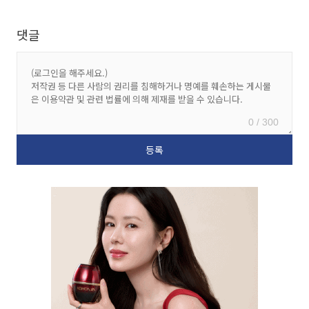
댓글
0 / 300