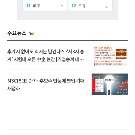
주요뉴스
후계자 없어도 회사는 남긴다?…‘제3자 승
계’ 시험대 오른 中企 현장 [기업승계 대전
환]
MSCI 발표 D-7…후보주 반등에 편입 기대
재점화