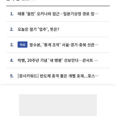
태풍 '돌핀' 오키나와 접근…일본기상청 경로 업데이트
1.
오늘은 절기 '입추', 뜻은?
2.
합수본, '통계 조작' 서울·경기·충북 선관위 등 추가 압수수색
속보
3.
빅뱅, 20주년 기념 '새 뱅봉' 선보인다⋯콘서트 앞두고 팝업 개최
4.
[증시키워드] 반도체 충격 뚫은 개별 호재...포스코퓨처엠·에코프로·한화솔루션 '눈길'
5.