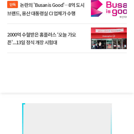
논란의 'Busan is Good'…8억 도시
단독
브랜드, 용산 대통령실 CI 업체가 수행
2000억 수혈받은 홈플러스 ‘오늘 가오
픈’...13일 정식 개장 시험대