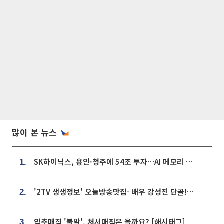
많이 본 뉴스
SK하이닉스, 용인·청주에 54조 투자…AI 메모리 생산기지 키운다
1.
'2TV 생생정보' 오늘방송맛집- 배우 강성진 단골! 쌀국수ㆍ푸팟퐁 커리 맛집 '블○○○'
2.
입추매직 '불발', 처서매직은 올까요? [해시태그]
3.