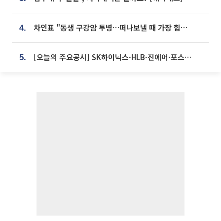
차인표 "동생 구강암 투병…떠나보낼 때 가장 힘들었다”
4.
[오늘의 주요공시] SK하이닉스·HLB·진에어·포스코홀딩스·네이버·대우건설 등
5.