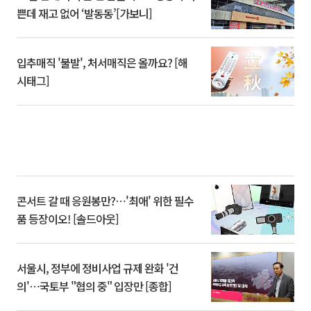
쁜데 재고 없어 ‘발동동’[가보니]
입추매직 '불발', 처서매직은 올까요? [해
시태그]
콘서트 갈 때 응원봉만?⋯'최애' 위한 필수
품 등장이오! [솔드아웃]
서울시, 정부에 정비사업 규제 완화 '건
의'⋯국토부 "협의 중" 입장만 [종합]