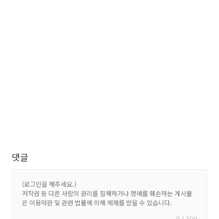
댓글
0 / 300