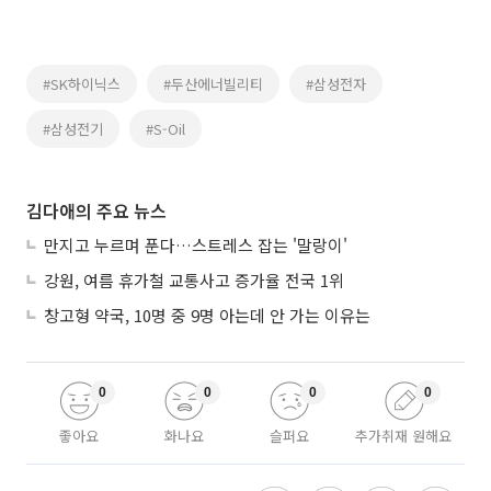
#SK하이닉스
#두산에너빌리티
#삼성전자
#삼성전기
#S-Oil
김다애의 주요 뉴스
만지고 누르며 푼다…스트레스 잡는 '말랑이'
강원, 여름 휴가철 교통사고 증가율 전국 1위
창고형 약국, 10명 중 9명 아는데 안 가는 이유는
0
0
0
0
좋아요
화나요
슬퍼요
추가취재 원해요