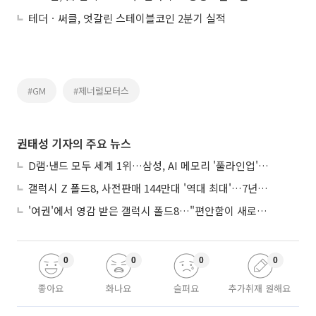
테더ㆍ써클, 엇갈린 스테이블코인 2분기 실적
#GM
#제너럴모터스
권태성 기자의 주요 뉴스
D램·낸드 모두 세계 1위…삼성, AI 메모리 '풀라인업'으로 승부
갤럭시 Z 폴드8, 사전판매 144만대 '역대 최대'…7년만에 갤노트10 기록 넘어
'여권'에서 영감 받은 갤럭시 폴드8…"편안함이 새로운 디자인 경쟁력"
0
0
0
0
좋아요
화나요
슬퍼요
추가취재 원해요