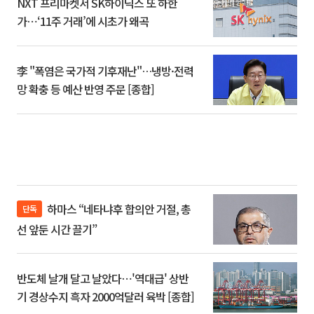
NXT 프리마켓서 SK하이닉스 또 하한
가⋯‘11주 거래’에 시초가 왜곡
李 "폭염은 국가적 기후재난"…냉방·전력
망 확충 등 예산 반영 주문 [종합]
하마스 “네타냐후 합의안 거절, 총
단독
선 앞둔 시간 끌기”
반도체 날개 달고 날았다⋯'역대급' 상반
기 경상수지 흑자 2000억달러 육박 [종합]