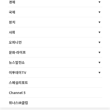
경제
국제
정치
사회
오피니언
문화·라이프
뉴스발전소
이투데이TV
스페셜리포트
Channel 5
위너스IR클럽