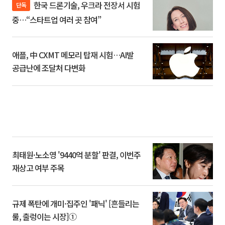
한국 드론기술, 우크라 전장서 시험
단독
중…“스타트업 여러 곳 참여”
애플, 中 CXMT 메모리 탑재 시험…AI발
공급난에 조달처 다변화
최태원·노소영 '9440억 분할' 판결, 이번주
재상고 여부 주목
규제 폭탄에 개미·집주인 '패닉' [흔들리는
룰, 출렁이는 시장]①