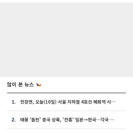
많이 본 뉴스
전장연, 오늘(10일) 서울 지하철 4호선 혜화역 시위…1호선 용산역 무정차
1.
태풍 '돌핀' 중국 상륙, '찬홈' 일본→한국…각국 기상청 예상 경로는?
2.