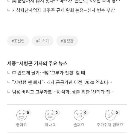
美 군함까지 韓서 짓나…‘마스가’ 현실로, K조선 북미 영토 확장
가상자산사업자 대주주 규제 완화 논쟁∙∙∙심사 변수 부상
#조선업
#마스가
#김정관
세종=서병곤 기자의 주요 뉴스
中 반도체 굴기⋯韓 ‘고부가 전환’ 할 때
"지방행 땐 퇴사"⋯2차 공공기관 이전 '2030 엑소더스' 뇌관
범용 버리고 고부가로⋯K-석화, 생존 위한 '선택과 집중'
0
0
0
0
좋아요
화나요
슬퍼요
추가취재 원해요