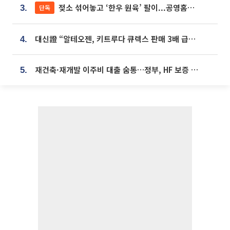
젖소 섞어놓고 ‘한우 원육’ 팔이...공영홈쇼핑 표기·검증 구멍
단독
3.
대신證 “알테오젠, 키트루다 큐렉스 판매 3배 급증…목표가 41만원 상향”
4.
재건축·재개발 이주비 대출 숨통…정부, HF 보증 신설 추진
5.